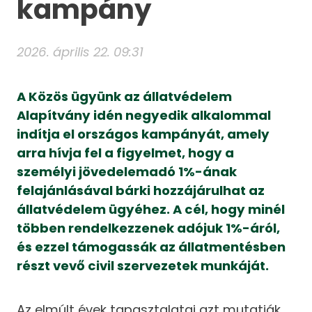
kampány
2026. április 22. 09:31
A Közös ügyünk az állatvédelem
Alapítvány idén negyedik alkalommal
indítja el országos kampányát, amely
arra hívja fel a figyelmet, hogy a
személyi jövedelemadó 1%-ának
felajánlásával bárki hozzájárulhat az
állatvédelem ügyéhez. A cél, hogy minél
többen rendelkezzenek adójuk 1%-áról,
és ezzel támogassák az állatmentésben
részt vevő civil szervezetek munkáját.
Az elmúlt évek tapasztalatai azt mutatják,