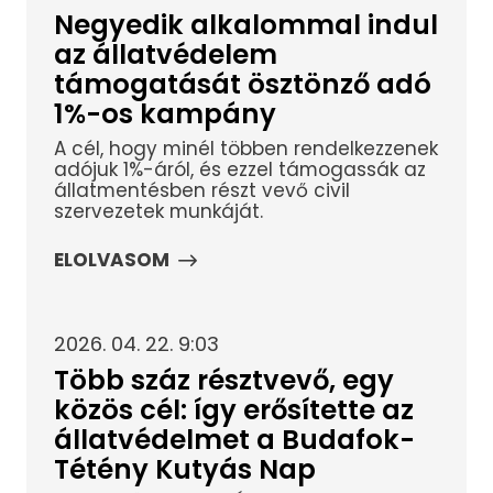
Negyedik alkalommal indul
az állatvédelem
támogatását ösztönző adó
1%-os kampány
A cél, hogy minél többen rendelkezzenek
adójuk 1%-áról, és ezzel támogassák az
állatmentésben részt vevő civil
szervezetek munkáját.
ELOLVASOM
2026. 04. 22. 9:03
Több száz résztvevő, egy
közös cél: így erősítette az
állatvédelmet a Budafok-
Tétény Kutyás Nap