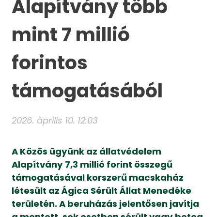
Alapítvány több
mint 7 millió
forintos
támogatásából
2026. április 10. 12:03
A Közös ügyünk az állatvédelem
Alapítvány 7,3 millió forint összegű
támogatásával korszerű macskaház
létesült az Ágica Sérült Állat Menedéke
területén. A beruházás jelentősen javítja
a mentett, sok esetben sérült vagy beteg