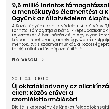
9,5 millió forintos támogatással
a mentőkutyás életmentést a K
ügyünk az állatvédelem Alapít
A Közös ügyünk az állatvédelem Alapítvány 9,5
forinttal támogatja a bándi kiképzőbázisának
fejlesztését. A beruházás célja egy olyan kom
központ létrehozása, amely egyszerre szolgálj
mentőkutyás szakmai munkát, a közösségépít
felelős állattartás népszerűsítését.
ELOLVASOM
2026. 04. 10. 10:50
Új oktatókiadvány az állatkínzá
ellen: közös erővel a
szemléletformálásért
Digitális képregény és játékos feladatok segíti