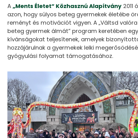
A
„Ments Életet” Közhasznú Alapítvány
2011 
azon, hogy súlyos beteg gyermekek életébe ö
reményt és motivációt vigyen. A „Váltsd valóra
beteg gyermek álmát” program keretében egy
kívánságokat teljesítenek, amelyek bizonyított
hozzájárulnak a gyermekek lelki megerősödésé
gyógyulási folyamat támogatásához.