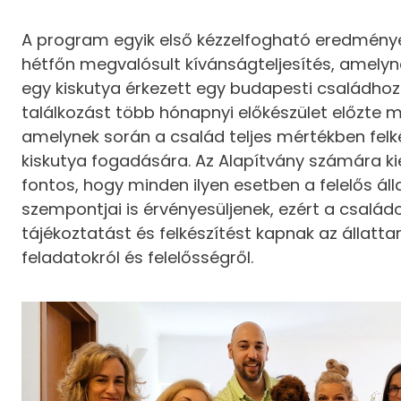
A program egyik első kézzelfogható eredmény
hétfőn megvalósult kívánságteljesítés, amelyn
egy kiskutya érkezett egy budapesti családhoz
találkozást több hónapnyi előkészület előzte 
amelynek során a család teljes mértékben felk
kiskutya fogadására. Az Alapítvány számára k
fontos, hogy minden ilyen esetben a felelős áll
szempontjai is érvényesüljenek, ezért a család
tájékoztatást és felkészítést kapnak az állatta
feladatokról és felelősségről.