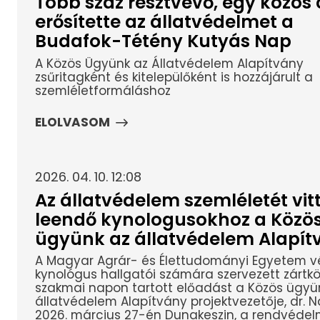
Több száz résztvevő, egy közös c
erősítette az állatvédelmet a
Budafok-Tétény Kutyás Nap
A Közös Ügyünk az Állatvédelem Alapítvány
zsűritagként és kitelepülőként is hozzájárult a
szemléletformáláshoz
ELOLVASOM
2026. 04. 10. 12:08
Az állatvédelem szemléletét vitt
leendő kynologusokhoz a Közö
ügyünk az állatvédelem Alapít
A Magyar Agrár- és Élettudományi Egyetem v
kynológus hallgatói számára szervezett zártkö
szakmai napon tartott előadást a Közös ügyü
állatvédelem Alapítvány projektvezetője, dr. N
2026. március 27-én Dunakeszin, a rendvédelm