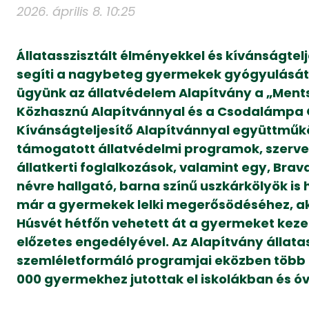
2026. április 8. 10:25
Állatasszisztált élményekkel és kívánságtelj
segíti a nagybeteg gyermekek gyógyulását
ügyünk az állatvédelem Alapítvány a „Ments
Közhasznú Alapítvánnyal és a Csodalámpa
Kívánságteljesítő Alapítvánnyal együttmű
támogatott állatvédelmi programok, szerve
állatkerti foglalkozások, valamint egy, Br
névre hallgató, barna színű uszkárkölyök is 
már a gyermekek lelki megerősödéséhez, ak
Húsvét hétfőn vehetett át a gyermeket keze
előzetes engedélyével. Az Alapítvány állatas
szemléletformáló programjai eközben több 
000 gyermekhez jutottak el iskolákban és 