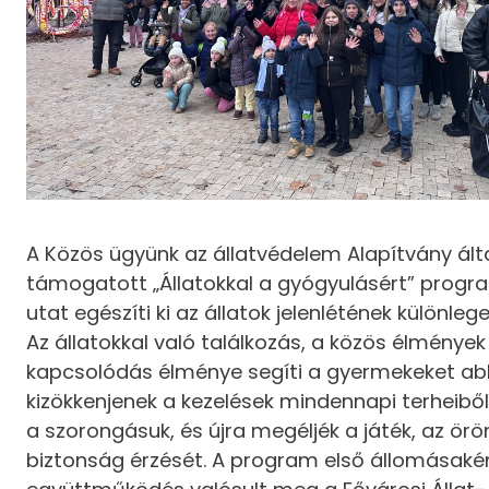
A Közös ügyünk az állatvédelem Alapítvány ált
támogatott „Állatokkal a gyógyulásért” progr
utat egészíti ki az állatok jelenlétének különlege
Az állatokkal való találkozás, a közös élmények
kapcsolódás élménye segíti a gyermekeket ab
kizökkenjenek a kezelések mindennapi terheiből
a szorongásuk, és újra megéljék a játék, az ör
biztonság érzését. A program első állomásaké