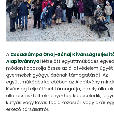
A
Csodalámpa Óhaj–Sóhaj Kívánságteljesít
Alapítvánnyal
létrejött együttműködés egyed
módon kapcsolja össze az állatvédelem ügyét
gyermekek gyógyulásának támogatását. Az
együttműködés keretében az Alapítvány mind
kívánság teljesítését támogatja, amely állato
állatasszisztált élményekhez kapcsolódik, legy
kutyás vagy lovas foglalkozásról, vagy akár e
érkező társállatról.