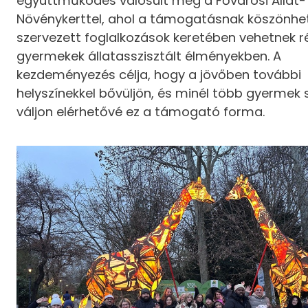
együttműködés valósult meg a Fővárosi Állat-
Növénykerttel, ahol a támogatásnak köszönhe
szervezett foglalkozások keretében vehetnek r
gyermekek állatasszisztált élményekben. A
kezdeményezés célja, hogy a jövőben további
helyszínekkel bővüljön, és minél több gyermek
váljon elérhetővé ez a támogató forma.