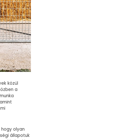
yek közül
közben a
s munka
lamint
lmi
, hogy olyan
égi állapotuk