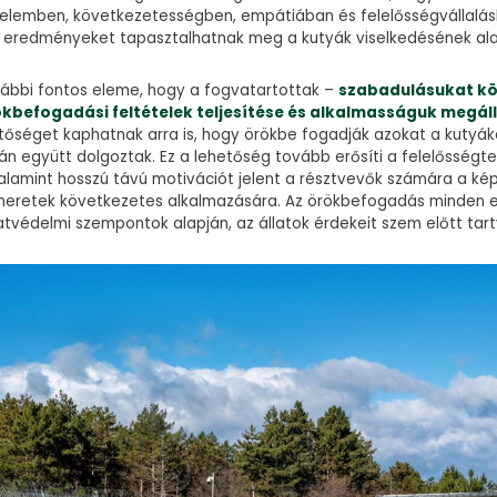
ürelemben, következetességben, empátiában és felelősségvállalá
 eredményeket tapasztalhatnak meg a kutyák viselkedésének al
ábbi fontos eleme, hogy a fogvatartottak –
szabadulásukat kö
ökbefogadási feltételek teljesítése és alkalmasságuk megál
tőséget kaphatnak arra is, hogy örökbe fogadják azokat a kutyák
n együtt dolgoztak. Ez a lehetőség tovább erősíti a felelősségtel
valamint hosszú távú motivációt jelent a résztvevők számára a ké
ismeretek következetes alkalmazására. Az örökbefogadás minden 
atvédelmi szempontok alapján, az állatok érdekeit szem előtt tart