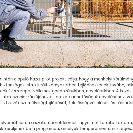
intán alapuló hazai pilot projekt célja, hogy a menhelyi körülmén
 biztonságos, strukturált környezetben fejlődhessenek tovább, mi
k aktív szerepet vállalnak gondozásukban, nevelésükben. A közö
állatok szocializációjához és örökbe adhatóságuk növeléséhez, va
észtvevők személyiségfejlődését, felelősségvállalását és társada
.
 folyamat során a szakemberek kiemelt figyelmet fordítottak arra
ák kerüljenek be a programba, amelyek temperamentumuk, egészs