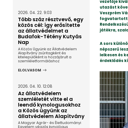
vezetője kiv
utazást követ
2026. 04. 22. 9:03
Veszprém Vár
Több száz résztvevő, egy
fogvatartott
közös cél: így erősítette
Rendelkezésük
az állatvédelmet a
játékra, szal
Budafok-Tétény Kutyás
Nap
A sors különö
A Közös Ügyünk az Állatvédelem
népszerű les
Alapítvány zsűritagként és
lelkesen és k
kitelepülőként is hozzájárult a
érdeklődés kí
szemléletformáláshoz
ELOLVASOM
2026. 04. 10. 12:08
Az állatvédelem
szemléletét vitte el a
leendő kynologusokhoz
a Közös ügyünk az
állatvédelem Alapítvány
A Magyar Agrár- és Élettudományi
Egyetem végzős kynológus