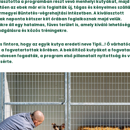
álasztotta a programban részt vevő menhelyi kutyákat, majd
ően az ebek már el is foglalták új, tágas és kényelmes száll
megyei Büntetés-végrehajtási Intézetben. A kiválasztott
ak naponta kétszer két órában foglalkoznak majd velük.
re áll egy hatalmas, füves terület is, amely kiváló lehetőség
adgálásra és közös tréningekre.
s fintora, hogy az egyik kutya eredeti neve Tipli…! Ő várható
z a fogvatartottak körében. A beköltöző kutyákat a fogvata
edvesen fogadták, a program első pillanatait nyitottság és v
sérte.