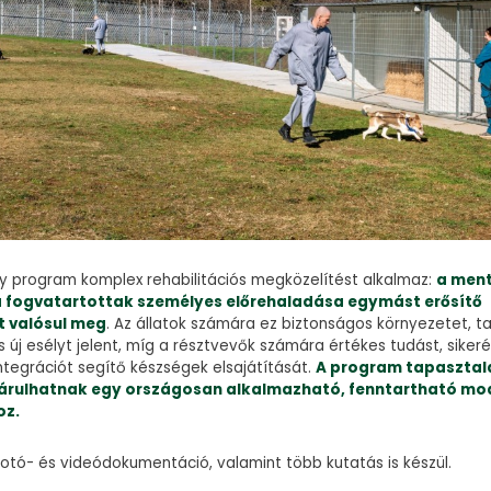
ly program komplex rehabilitációs megközelítést alkalmaz:
a ment
 a fogvatartottak személyes előrehaladása egymást erősítő
 valósul meg
. Az állatok számára ez biztonságos környezetet, ta
 új esélyt jelent, míg a résztvevők számára értékes tudást, siker
ntegrációt segítő készségek elsajátítását.
A program tapasztal
árulhatnak egy országosan alkalmazható, fenntartható mod
oz.
otó- és videódokumentáció, valamint több kutatás is készül.