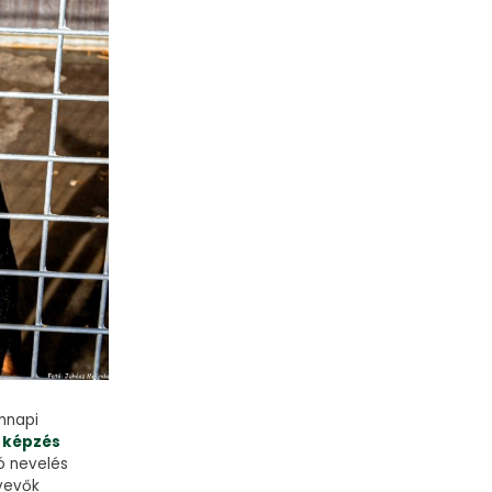
nnapi
t képzés
ló nevelés
tvevők