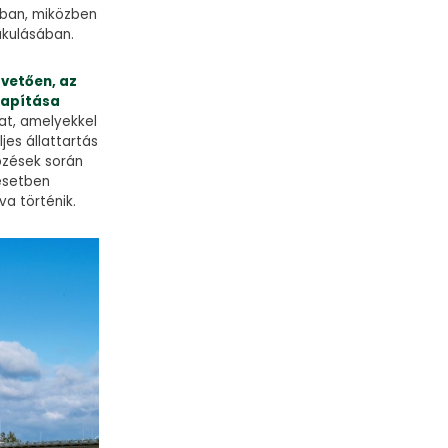
sban, miközben
akulásában.
vetően, az
lapítása
at, amelyekkel
jes állattartás
pzések során
esetben
va történik.