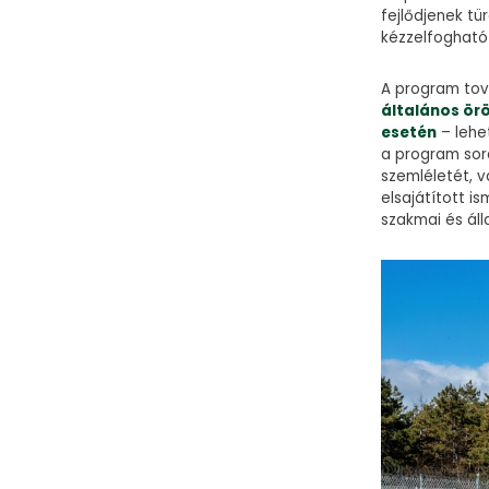
fejlődjenek t
kézzelfogható
A program tov
általános ör
esetén
– lehe
a program sorá
szemléletét, 
elsajátított 
szakmai és áll