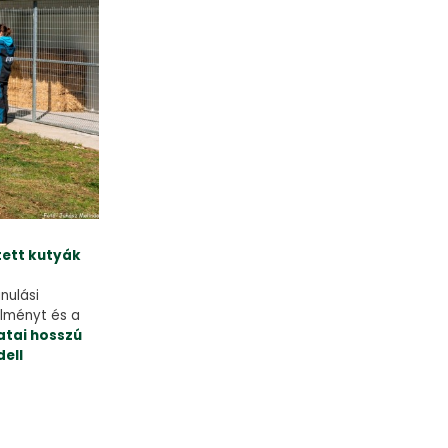
ett kutyák
nulási
élményt és a
atai hosszú
ell