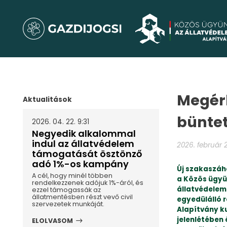
Megérk
Aktualitások
büntet
2026. 04. 22. 9:31
Negyedik alkalommal
indul az állatvédelem
2026. február 2
támogatását ösztönző
adó 1%-os kampány
Új szakaszáh
A cél, hogy minél többen
a Közös ügyü
rendelkezzenek adójuk 1%-áról, és
állatvédelem
ezzel támogassák az
állatmentésben részt vevő civil
egyedülálló r
szervezetek munkáját.
Alapítvány k
jelenlétében
ELOLVASOM