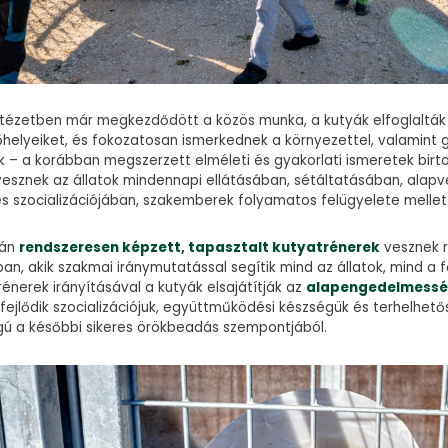
ntézetben már megkezdődött a közös munka, a kutyák elfoglalták 
rőhelyeiket, és fokozatosan ismerkednek a környezettel, valamint 
k – a korábban megszerzett elméleti és gyakorlati ismeretek bir
vesznek az állatok mindennapi ellátásában, sétáltatásában, alap
s szocializációjában, szakemberek folyamatos felügyelete mellet
rán
rendszeresen képzett, tapasztalt kutyatrénerek
vesznek r
an, akik szakmai iránymutatással segítik mind az állatok, mind a 
trénerek irányításával a kutyák elsajátítják az
alapengedelmessé
, fejlődik szocializációjuk, együttműködési készségük és terhelhet
gú a későbbi sikeres örökbeadás szempontjából.