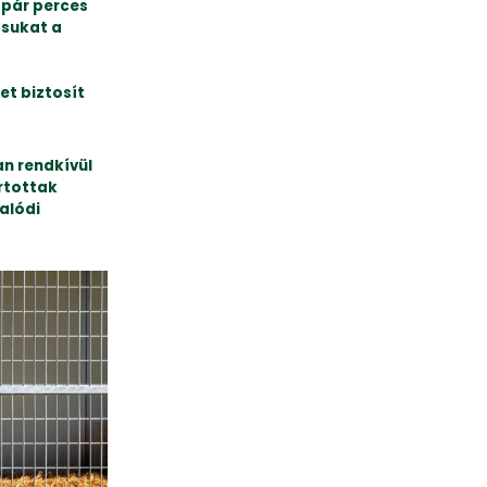
 pár perces
ásukat a
et biztosít
an rendkívül
rtottak
alódi