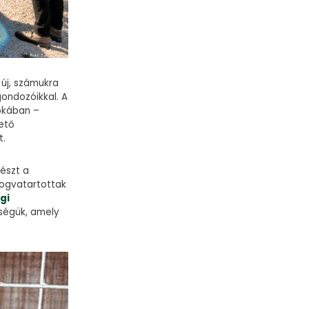
új, számukra
gondozóikkal. A
tokában –
vető
t.
észt a
fogvatartottak
gi
őségük, amely