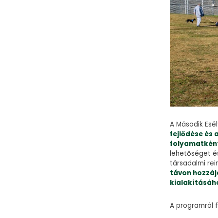
A Második Esé
fejlődése és
folyamatként
lehetőséget és
társadalmi rei
távon hozzáj
kialakításáh
A programról f