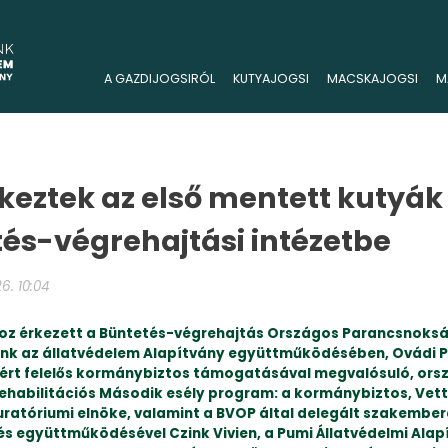
A GAZDIJOGSIRÓL
KUTYAJOGSI
MACSKAJOGSI
M
eztek az első mentett kutyák
és-végrehajtási intézetbe
6. 10:04
oz érkezett a Büntetés-végrehajtás Országos Parancsnoks
nk az állatvédelem Alapítvány együttműködésében, Ovádi P
ért felelős kormánybiztos támogatásával megvalósuló, or
ehabilitációs Második esély program: a kormánybiztos, Vette
uratóriumi elnöke, valamint a BVOP által delegált szakembe
 és együttműködésével Czink Vivien, a Pumi Állatvédelmi Alap