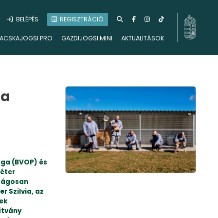
BELÉPÉS
REGISZTRÁCIÓ
ACSKAJOGSI PRO
GAZDIJOGSI MINI
AKTUALITÁSOK
 a
ága (BVOP) és
éter
szágosan
r Szilvia, az
rek
ítvány