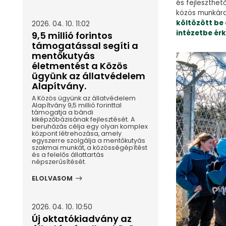
és fejleszthet
közös munkár
költözött be
2026. 04. 10. 11:02
intézetbe ér
9,5 millió forintos
támogatással segíti a
mentőkutyás
életmentést a Közös
ügyünk az állatvédelem
Alapítvány.
A Közös ügyünk az állatvédelem
Alapítvány 9,5 millió forinttal
támogatja a bándi
kiképzőbázisának fejlesztését. A
beruházás célja egy olyan komplex
központ létrehozása, amely
egyszerre szolgálja a mentőkutyás
szakmai munkát, a közösségépítést
és a felelős állattartás
népszerűsítését.
ELOLVASOM
2026. 04. 10. 10:50
Új oktatókiadvány az