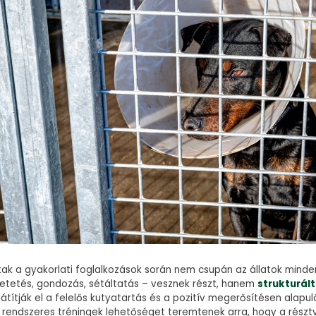
tak a gyakorlati foglalkozások során nem csupán az állatok minde
 etetés, gondozás, sétáltatás – vesznek részt, hanem
strukturál
átítják el a felelős kutyatartás és a pozitív megerősítésen alapu
 A rendszeres tréningek lehetőséget teremtenek arra, hogy a rész