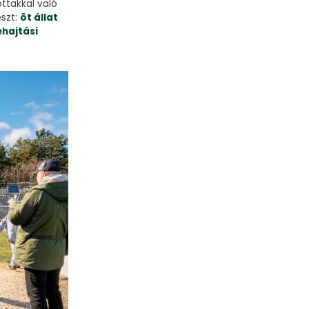
ottakkal való
észt:
öt állat
ehajtási