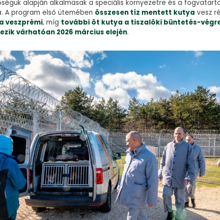
őségük alapján alkalmasak a speciális környezetre és a fogvatart
a. A program első ütemében
összesen tíz mentett kutya
vesz r
 a veszprémi
, míg
további öt kutya a tiszalöki büntetés-végr
kezik várhatóan 2026 március elején
.