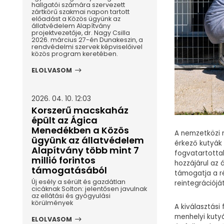
hallgatói számára szervezett
zártkörű szakmai napon tartott
előadást a Közös ügyünk az
állatvédelem Alapítvány
projektvezetője, dr. Nagy Csilla
2026. március 27-én Dunakeszin, a
rendvédelmi szervek képviselőivel
közös program keretében.
ELOLVASOM
2026. 04. 10. 12:03
Korszerű macskaház
épült az Ágica
Menedékben a Közös
A nemzetközi m
ügyünk az állatvédelem
érkező kutyák
Alapítvány több mint 7
fogvatartotta
millió forintos
hozzájárul az 
támogatásából
támogatja a r
Új esély a sérült és gazdátlan
reintegrációját
cicáknak Solton: jelentősen javulnak
az ellátási és gyógyulási
körülmények
A kiválasztási
menhelyi kuty
ELOLVASOM