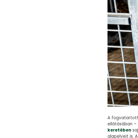
A fogvatartot
ellátásában –
keretében
saj
alapelveit is.