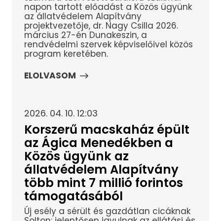
napon tartott előadást a Közös ügyünk
az állatvédelem Alapítvány
projektvezetője, dr. Nagy Csilla 2026.
március 27-én Dunakeszin, a
rendvédelmi szervek képviselőivel közös
program keretében.
ELOLVASOM
2026. 04. 10. 12:03
Korszerű macskaház épült
az Ágica Menedékben a
Közös ügyünk az
állatvédelem Alapítvány
több mint 7 millió forintos
támogatásából
Új esély a sérült és gazdátlan cicáknak
Solton: jelentősen javulnak az ellátási és