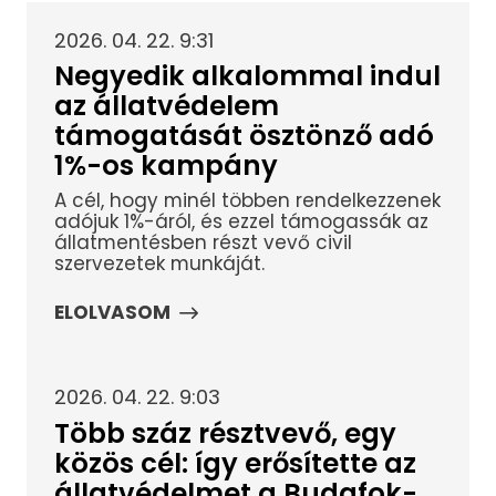
2026. 04. 22. 9:31
Negyedik alkalommal indul
az állatvédelem
támogatását ösztönző adó
1%-os kampány
A cél, hogy minél többen rendelkezzenek
adójuk 1%-áról, és ezzel támogassák az
állatmentésben részt vevő civil
szervezetek munkáját.
ELOLVASOM
2026. 04. 22. 9:03
Több száz résztvevő, egy
közös cél: így erősítette az
állatvédelmet a Budafok-