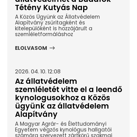
Tétény Kutyás Nap
A Közös Ügyünk az Állatvédelem
Alapítvány zsűritagként és
kitelepülőként is hozzájárult a
szemléletformáláshoz
ELOLVASOM
2026. 04. 10. 12:08
Az állatvédelem
szemléletét vitte el a leendő
kynologusokhoz a Közös
ügyünk az állatvédelem
Alapítvány
A Magyar Agrár- és Élettudományi
Egyetem végzős kynológus hallgatói
számára szervezett zártkörű szakmai