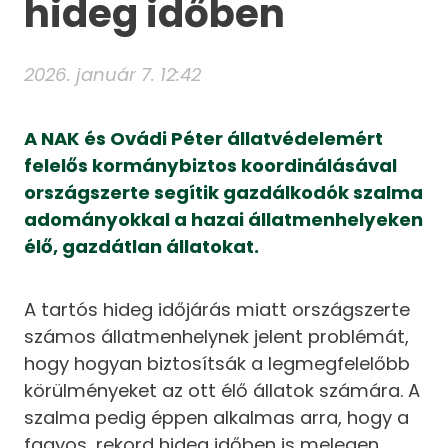
hideg időben
2026. január 7. 12:42
A NAK és Ovádi Péter állatvédelemért
felelős kormánybiztos koordinálásával
országszerte segítik gazdálkodók szalma
adományokkal a hazai állatmenhelyeken
élő, gazdátlan állatokat.
A tartós hideg időjárás miatt országszerte
számos állatmenhelynek jelent problémát,
hogy hogyan biztosítsák a legmegfelelőbb
körülményeket az ott élő állatok számára. A
szalma pedig éppen alkalmas arra, hogy a
fagyos, rekord hideg időben is melegen