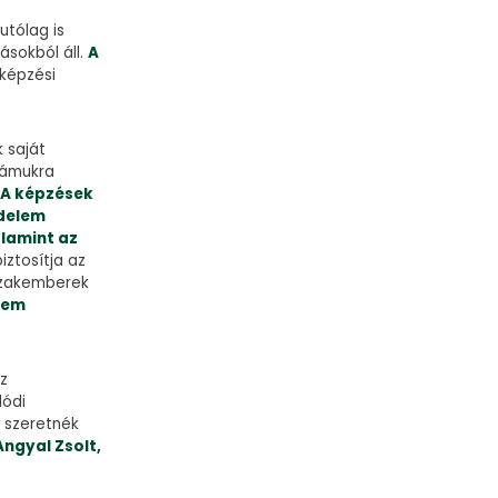
utólag is
ásokból áll.
A
 képzési
 saját
számukra
.
A képzések
édelem
alamint az
ztosítja az
 szakemberek
elem
az
lódi
s szeretnék
Angyal Zsolt,