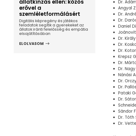
állatkínzás ellen: közös
Dr. Ádám
erővel a
Angyal Z
szemléletformálásért
Dr. And
Dr. Daró
Digitális képregény és játékos
feladatok segítik a gyerekeket az
Daniel D
állatok iránti felelősség és empátia
Joánovi
elsajátításában
Dr. Kirá
ELOLVASOM
Dr. Kos
Dr. Kot
Krepsz 
Dr. Márt
Dr. Nagy 
Nánási 
Dr. Orcz
Dr. Pall
Pataki 
Dr. Sáto
Schneide
Sándor F
Dr. Tóth
Dr. Vette