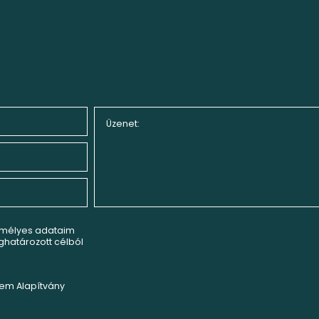
emélyes adataim
határozott célból
lem Alapítvány