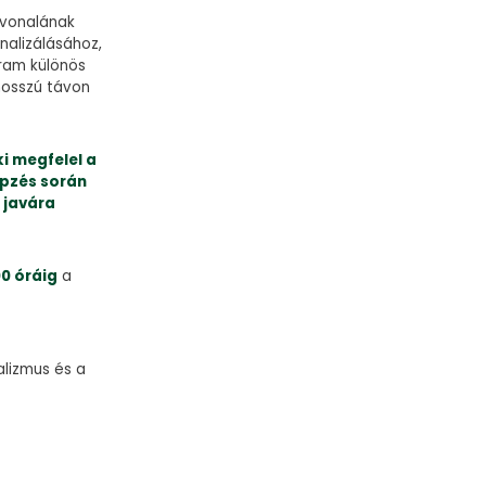
nvonalának
nalizálásához,
gram különös
hosszú távon
i megfelel a
épzés során
 javára
00 óráig
a
alizmus és a