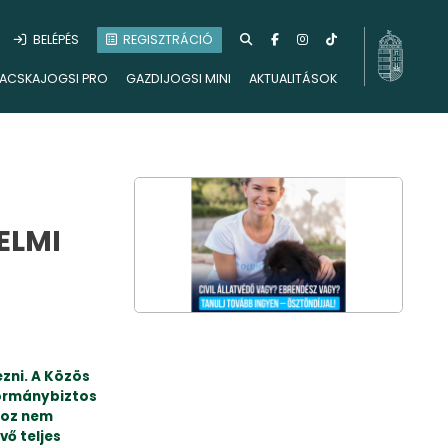
BELÉPÉS
REGISZTRÁCIÓ
ACSKAJOGSI PRO
GAZDIJOGSI MINI
AKTUALITÁSOK
ELMI
ezni. A Közös
kormánybiztos
hoz nem
ő teljes