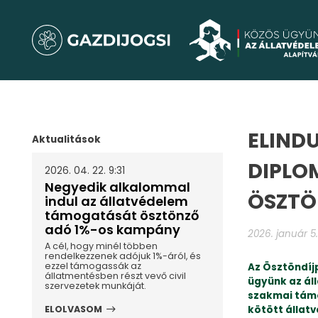
ELIND
Aktualitások
DIPLO
2026. 04. 22. 9:31
Negyedik alkalommal
ÖSZTÖ
indul az állatvédelem
támogatását ösztönző
adó 1%-os kampány
2026. január 5.
A cél, hogy minél többen
rendelkezzenek adójuk 1%-áról, és
ezzel támogassák az
Az Ösztöndíjp
állatmentésben részt vevő civil
ügyünk az ál
szervezetek munkáját.
szakmai támo
kötött állat
ELOLVASOM