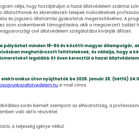
ogram célja, hogy hozzájáruljon a hazai állatvédelem szakmai szí
z állatotthonok és ebrendészeti telepek működésének professzio
elős és jogszerű állattartási gyakorlatok megerősítéséhez. A pro
yez azon szakemberek támogatására, akik a megszerzett tudást 
magyarországi civil állatvédelem szolgálatába kívánják állítani.
ra pályázhat minden 18–60 év közötti magyar állampolgár, ak
hívásban meghatározott feltételeknek, és vállalja, hogy a k
ismereteket legalább öt éven keresztül a hazai állatvédelem
elektronikus úton nyújthatók be 2026. január 26. (hétfő) 24:
osugyunkazallatvedelem.hu
e-mail címre.
lbírálása során kiemelt szempont az elhivatottság, a professzion
elemben való aktív részvétel.
atói, a teljesség igénye nélkül: