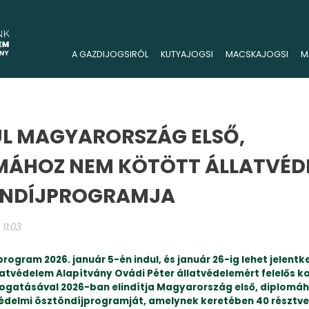
A GAZDIJOGSIRÓL
KUTYAJOGSI
MACSKAJOGSI
M
UL MAGYARORSZÁG ELSŐ,
MÁHOZ NEM KÖTÖTT ÁLLATVÉD
NDÍJPROGRAMJA
 11:03
rogram 2026. január 5-én indul, és január 26-ig lehet jelentk
latvédelem Alapítvány Ovádi Péter állatvédelemért felelős 
gatásával 2026-ban elindítja Magyarország első, diplomá
védelmi ösztöndíjprogramját, amelynek keretében 40 résztvev