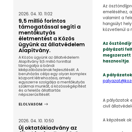
Az ösztöndíjpr
emeléséhez, a
2026. 04. 10. 11:02
valamint a fel
9,5 millió forintos
hangsúlyt hel
támogatással segíti a
közvetlenül a 
mentőkutyás
életmentést a Közös
Az ösztöndíj
ügyünk az állatvédelem
pályázati fel
Alapítvány.
megszerzett 
A Közös ügyünk az állatvédelem
hasznosítja
.
Alapítvány 9,5 millió forinttal
támogatja a bándi
kiképzőbázisának fejlesztését. A
beruházás célja egy olyan komplex
A pályázatok 
központ létrehozása, amely
palyazat@koz
egyszerre szolgálja a mentőkutyás
szakmai munkát, a közösségépítést
és a felelős állattartás
népszerűsítését.
A pályázatok e
ELOLVASOM
civil állatvéd
A képzések okt
2026. 04. 10. 10:50
Új oktatókiadvány az