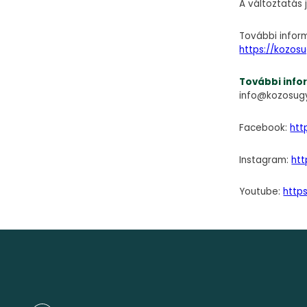
A változtatás 
További inform
https://kozos
További info
info@kozosug
Facebook:
htt
Instagram:
ht
Youtube:
http