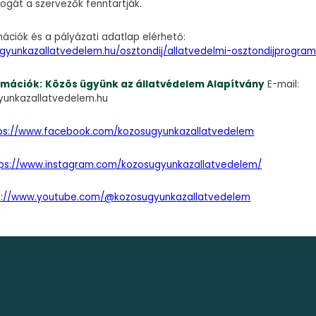
jogát a szervezők fenntartják.
ációk és a pályázati adatlap elérhető:
ugyunkazallatvedelem.hu/osztondij/allatved
elmi-osztondijprogra
rmációk:
Közös ügyünk az állatvédelem Alapítvány
E-mail:
yunkazallatvedelem.hu
ps://www.facebook.com/kozosugyunkazallatvedelem
tps://www.instagram.com/kozosugyunkazallatvedelem/
s://www.youtube.com/@kozosugyunkazallatvedelem