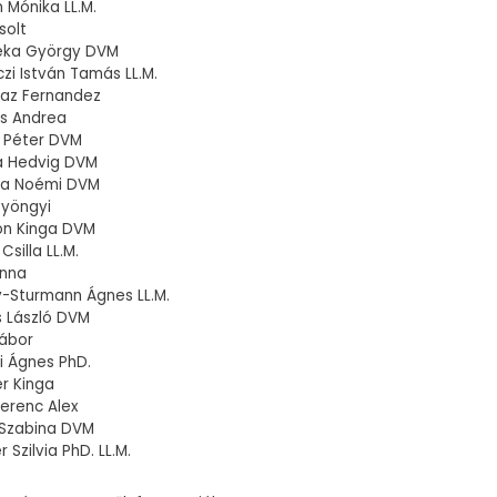
 Mónika LL.M.
solt
réka György DVM
czi István Tamás LL.M.
iaz Fernandez
ts Andrea
ly Péter DVM
ka Hedvig DVM
ora Noémi DVM
Gyöngyi
on Kinga DVM
Csilla LL.M.
Anna
y-Sturmann Ágnes LL.M.
ós László DVM
Gábor
ri Ágnes PhD.
r Kinga
erenc Alex
 Szabina DVM
r Szilvia PhD. LL.M.