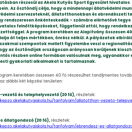
tásban részesül az Akela Kutyás Sport Egyesület hivatalos
sein.
Az ösztöndíj célja, hogy a mindennapi állatvédelmi mu
tvédelmi szervezeteknél, állatotthonokban és ebrendészeti t
y rendszeresen önkénteskedők – számára elérhetővé tegye
ivatalos felnőttképzéseket, függetlenül attól, hogy rendelk
gzettséggel. A program keretében az Alapítvány összesen 40
lalja át teljes mértékben, önrész nélkül. A pályázatok elbírá
 szakmai szempontok mellett figyelembe veszi a regionalitás
ogy az ösztöndíjak országosan arányosan kerüljenek kioszt
entős részben online formában valósulnak meg, ugyanakkor
sti gyakorlati alkalmakat is tartalmaznak.
rogram keretében összesen 40 fő részesülhet tandíjmentes tová
z alábbi két képzési területen:
-vezető és telephelyvezető (20 fő),
részletek:
kikepzo.akelakutyaiskola.hu/tanfolyam/allatotthon-vezeto-telepv
s állatgondozó (20 fő),
részletek:
kikepzo.akelakutyaiskola.hu/tanfolyam/ebrendesz-es-allatgondoz