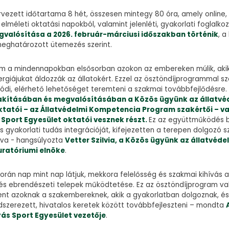
vezett időtartama 8 hét, összesen mintegy 80 óra, amely online, 
elméleti oktatási napokból, valamint jelenléti, gyakorlati foglalkoz
valósítása a 2026. február-márciusi időszakban történik
, a
ghatározott ütemezés szerint.
em a mindennapokban elsősorban azokon az embereken múlik, akik
ergiájukat áldozzák az állatokért. Ezzel az ösztöndíjprogrammal 
lódi, elérhető lehetőséget teremteni a szakmai továbbfejlődésre
akításában és megvalósításában a Közös ügyünk az állatv
ktatói – az Állatvédelmi Kompetencia Program szakértői – v
 Sport Egyesület oktatói vesznek részt.
Ez az együttműködés bi
 és gyakorlati tudás integrációját, kifejezetten a terepen dolgozó
bva - hangsúlyozta
Vetter Szilvia, a Közös ügyünk az állatvéd
uratóriumi elnöke
.
orán nap mint nap látjuk, mekkora felelősség és szakmai kihívás 
 és ebrendészeti telepek működtetése. Ez az ösztöndíjprogram va
lent azoknak a szakembereknek, akik a gyakorlatban dolgoznak, é
dszerezett, hivatalos keretek között továbbfejleszteni – mondta
yás Sport Egyesület vezetője
.