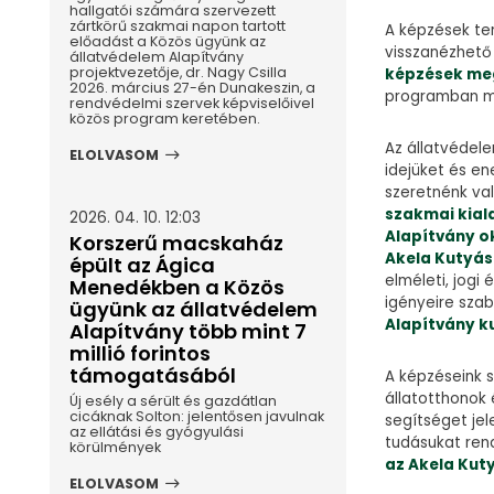
hallgatói számára szervezett
zártkörű szakmai napon tartott
A képzések ter
előadást a Közös ügyünk az
visszanézhető 
állatvédelem Alapítvány
projektvezetője, dr. Nagy Csilla
képzések meg
2026. március 27-én Dunakeszin, a
programban me
rendvédelmi szervek képviselőivel
közös program keretében.
Az állatvédel
ELOLVASOM
idejüket és en
szeretnénk va
szakmai kial
2026. 04. 10. 12:03
Alapítvány o
Korszerű macskaház
Akela Kutyás
épült az Ágica
elméleti, jogi
Menedékben a Közös
igényeire sza
ügyünk az állatvédelem
Alapítvány k
Alapítvány több mint 7
millió forintos
támogatásából
A képzéseink s
állatotthonok
Új esély a sérült és gazdátlan
cicáknak Solton: jelentősen javulnak
segítséget je
az ellátási és gyógyulási
tudásukat ren
körülmények
az Akela Kut
ELOLVASOM