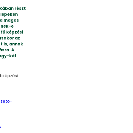
nkában részt
elepeken
 a magas
eznek-e
 fő képzési
lásakor az
t is, annak
ásra. A
 egy-két
bbképzési
ezeto-
o