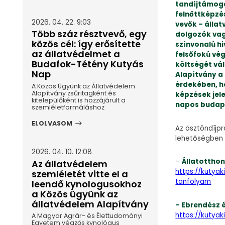
tandíjtámoga
felnőttképzé
2026. 04. 22. 9:03
vevők – álla
Több száz résztvevő, egy
dolgozók vag
közös cél: így erősítette
színvonalú h
az állatvédelmet a
felsőfokú vé
Budafok-Tétény Kutyás
költségét vál
Nap
Alapítvány a
érdekében, h
A Közös Ügyünk az Állatvédelem
Alapítvány zsűritagként és
képzések jel
kitelepülőként is hozzájárult a
napos budape
szemléletformáláshoz
ELOLVASOM
Az ösztöndíjp
lehetőségben a
2026. 04. 10. 12:08
–
Állatotthon
Az állatvédelem
https://kutya
szemléletét vitte el a
tanfolyam
leendő kynologusokhoz
a Közös ügyünk az
állatvédelem Alapítvány
– Ebrendész é
https://kutya
A Magyar Agrár- és Élettudományi
Egyetem végzős kynológus