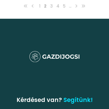
1
2
3
4
5
...
Kérdésed van?
Segítünk!