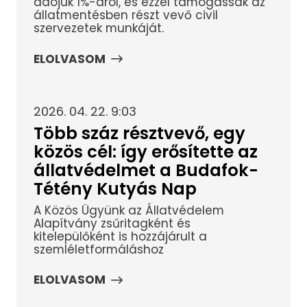
adójuk 1%-áról, és ezzel támogassák az
állatmentésben részt vevő civil
szervezetek munkáját.
ELOLVASOM
2026. 04. 22. 9:03
Több száz résztvevő, egy
közös cél: így erősítette az
állatvédelmet a Budafok-
Tétény Kutyás Nap
A Közös Ügyünk az Állatvédelem
Alapítvány zsűritagként és
kitelepülőként is hozzájárult a
szemléletformáláshoz
ELOLVASOM