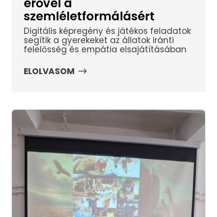
erővel a
szemléletformálásért
Digitális képregény és játékos feladatok
segítik a gyerekeket az állatok iránti
felelősség és empátia elsajátításában
ELOLVASOM