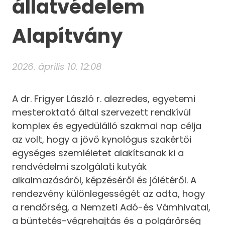
állatvédelem
Alapítvány
2026. április 10. 12:08
A dr. Frigyer László r. alezredes, egyetemi
mesteroktató által szervezett rendkívül
komplex és egyedülálló szakmai nap célja
az volt, hogy a jövő kynológus szakértői
egységes szemléletet alakítsanak ki a
rendvédelmi szolgálati kutyák
alkalmazásáról, képzéséről és jólétéről. A
rendezvény különlegességét az adta, hogy
a rendőrség, a Nemzeti Adó-és Vámhivatal,
a büntetés-végrehajtás és a polgárőrség