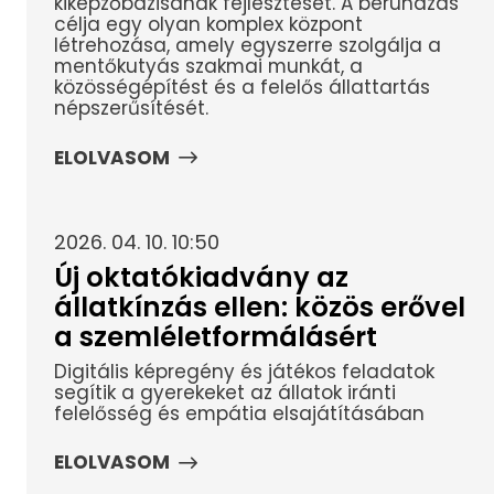
kiképzőbázisának fejlesztését. A beruházás
célja egy olyan komplex központ
létrehozása, amely egyszerre szolgálja a
mentőkutyás szakmai munkát, a
közösségépítést és a felelős állattartás
népszerűsítését.
ELOLVASOM
2026. 04. 10. 10:50
Új oktatókiadvány az
állatkínzás ellen: közös erővel
a szemléletformálásért
Digitális képregény és játékos feladatok
segítik a gyerekeket az állatok iránti
felelősség és empátia elsajátításában
ELOLVASOM