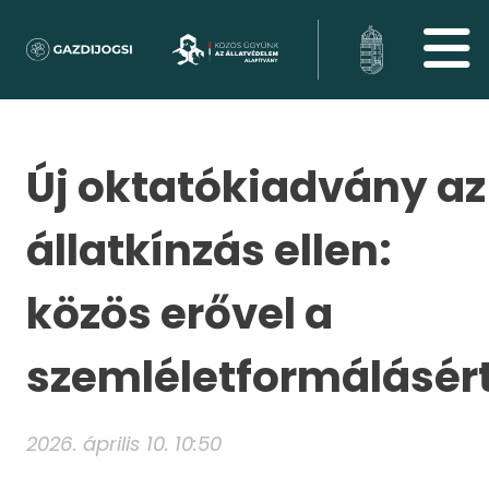
Új oktatókiadvány az
állatkínzás ellen:
közös erővel a
szemléletformálásér
2026. április 10. 10:50