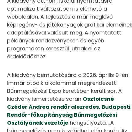
A kiadvány otthoni, iskolai nyomtatásra
optimalizált változatban is elérhető a
weboldalon. A fejlesztés a már meglévő
képregény- és játékanyagok grafikai elemeine
adaptálásával valósult meg. A nyomtatott
példányok rendezvényeken és egyéb
programokon keresztül jutnak el az
érdeklődőkhöz.
A kiadvány bemutatására a 2026. április 9-én
immár ötödik alkalommal megrendezett
Bűnmegelőzési Expo keretében került sor. A
kiadvány ismertetése során
Osztoicsné
Czéder Andrea rendőr alezredes, Budapesti
Rendőr-főkapitányság Bűnmegelőzési
Osztályának vezetője
hangsúlyozta: „A
bűnmegelőzés nem kezdődhet elég korán. Az