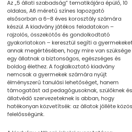
Az „5 állati szabadság” tematikájára épülő, 10
oldalas, A6 méretű színes lapozgató
elsősorban a 6–8 éves korosztály számára
készül. A kiadvány játékos feladatokon –
rajzolós, összekötős és gondolkodtató
gyakorlatokon – keresztül segíti a gyermekeke
annak megértésében, hogy mire van szüksége
egy állatnak a biztonságos, egészséges és
boldog élethez. A foglalkoztató kiadvány
nemcsak a gyermekek számára nyújt
élményszerű tanulási lehetőséget, hanem
támogatást ad pedagógusoknak, szülőknek é
állatvédő szervezeteknek is abban, hogy
hatékonyan közvetítsék: az állatok jólléte közö
felelősségünk.