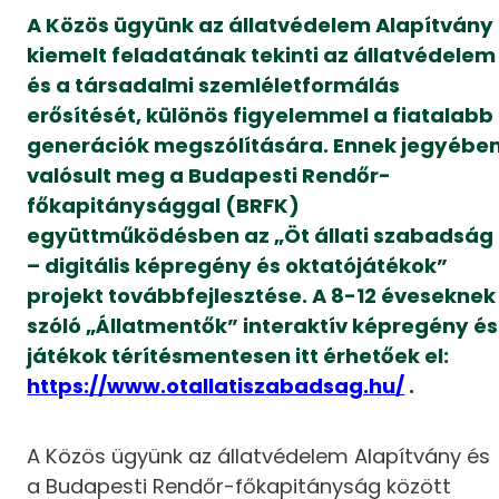
A Közös ügyünk az állatvédelem Alapítvány
kiemelt feladatának tekinti az állatvédelem
és a társadalmi szemléletformálás
erősítését, különös figyelemmel a fiatalabb
generációk megszólítására. Ennek jegyébe
valósult meg a Budapesti Rendőr-
főkapitánysággal (BRFK)
együttműködésben az „Öt állati szabadság
– digitális képregény és oktatójátékok”
projekt továbbfejlesztése. A 8-12 éveseknek
szóló „Állatmentők” interaktív képregény és
játékok térítésmentesen itt érhetőek el:
https://www.otallatiszabadsag.hu/
.
A Közös ügyünk az állatvédelem Alapítvány és
a Budapesti Rendőr-főkapitányság között