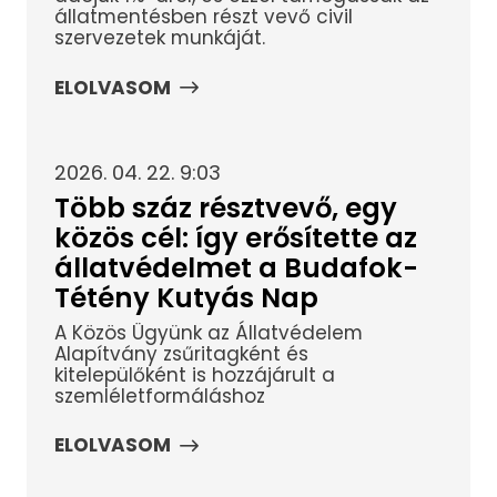
állatmentésben részt vevő civil
szervezetek munkáját.
ELOLVASOM
2026. 04. 22. 9:03
Több száz résztvevő, egy
közös cél: így erősítette az
állatvédelmet a Budafok-
Tétény Kutyás Nap
A Közös Ügyünk az Állatvédelem
Alapítvány zsűritagként és
kitelepülőként is hozzájárult a
szemléletformáláshoz
ELOLVASOM