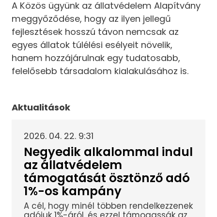
A Közös ügyünk az állatvédelem Alapítvány
meggyőződése, hogy az ilyen jellegű
fejlesztések hosszú távon nemcsak az
egyes állatok túlélési esélyeit növelik,
hanem hozzájárulnak egy tudatosabb,
felelősebb társadalom kialakulásához is.
Aktualitások
2026. 04. 22. 9:31
Negyedik alkalommal indul
az állatvédelem
támogatását ösztönző adó
1%-os kampány
A cél, hogy minél többen rendelkezzenek
adójuk 1%-áról, és ezzel támogassák az