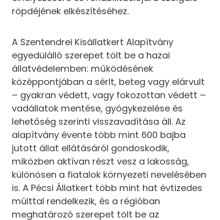
röpdéjének elkészítéséhez.
A Szentendrei Kisállatkert Alapítvány
egyedülálló szerepet tölt be a hazai
állatvédelemben: működésének
középpontjában a sérlt, beteg vagy elárvult
– gyakran védett, vagy fokozottan védett –
vadállatok mentése, gyógykezelése és
lehetőség szerinti visszavadítása áll. Az
alapítvány évente több mint 600 bajba
jutott állat ellátásáról gondoskodik,
miközben aktívan részt vesz a lakosság,
különösen a fiatalok környezeti nevelésében
is. A Pécsi Állatkert több mint hat évtizedes
múlttal rendelkezik, és a régióban
meghatározó szerepet tölt be az