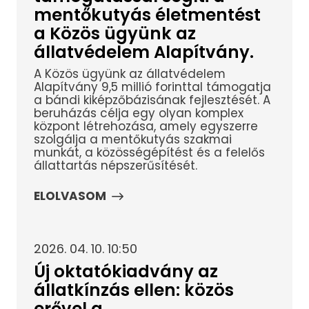
mentőkutyás életmentést
a Közös ügyünk az
állatvédelem Alapítvány.
A Közös ügyünk az állatvédelem
Alapítvány 9,5 millió forinttal támogatja
a bándi kiképzőbázisának fejlesztését. A
beruházás célja egy olyan komplex
központ létrehozása, amely egyszerre
szolgálja a mentőkutyás szakmai
munkát, a közösségépítést és a felelős
állattartás népszerűsítését.
ELOLVASOM
2026. 04. 10. 10:50
Új oktatókiadvány az
állatkínzás ellen: közös
erővel a