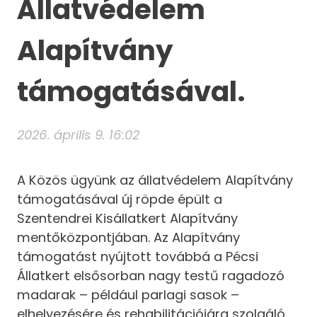
Állatvédelem
Alapítvány
támogatásával.
2026. április 9. 16:02
A Közös ügyünk az állatvédelem Alapítvány
támogatásával új röpde épült a
Szentendrei Kisállatkert Alapítvány
mentőközpontjában. Az Alapítvány
támogatást nyújtott továbbá a Pécsi
Állatkert elsősorban nagy testű ragadozó
madarak – például parlagi sasok –
elhelyezésére és rehabilitációjára szolgáló