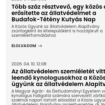
Több száz résztvevő, egy közös c
erősítette az állatvédelmet a
Budafok-Tétény Kutyás Nap
A Közös Ügyünk az Állatvédelem Alapítvány
zsűritagként és kitelepülőként is hozzájárult a
szemléletformáláshoz
ELOLVASOM
2026. 04. 10. 12:08
Az állatvédelem szemléletét vitt
leendő kynologusokhoz a Közö
ügyünk az állatvédelem Alapít
A Magyar Agrár- és Élettudományi Egyetem v
kynológus hallgatói számára szervezett zártkö
szakmai napon tartott előadást a Közös ügyü
állatvédelem Alapítvány projektvezetője, dr. N