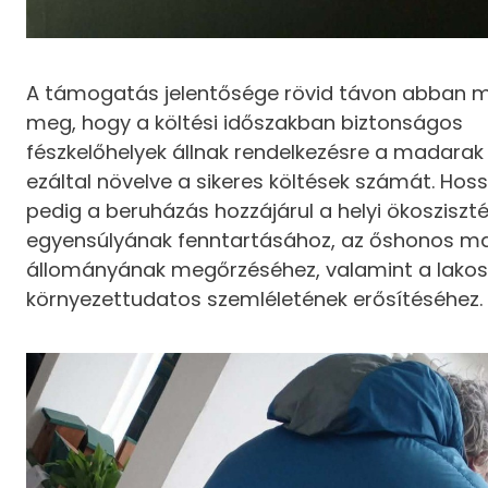
A támogatás jelentősége rövid távon abban m
meg, hogy a költési időszakban biztonságos
fészkelőhelyek állnak rendelkezésre a madara
ezáltal növelve a sikeres költések számát. Hos
pedig a beruházás hozzájárul a helyi ökoszisz
egyensúlyának fenntartásához, az őshonos m
állományának megőrzéséhez, valamint a lako
környezettudatos szemléletének erősítéséhez.