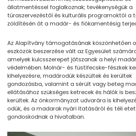
állatmentéssel foglalkoznak; tevékenységük a
túraszervezéstől és kulturális programoktól a 
zöldítésén át a madár- és fiókamentésig terje
Az Alapítvány támogatásának köszönhetően o
eszközök beszerzése vált az Egyesület számára
amelyek kulcsszerepet játszanak a helyi madá
védelmében. Molnár- és füstifecske-fészkek ke
kihelyezésre, madárodúk készültek és kerültek
gondozásba, valamint a sérült vagy beteg ma
ellátásához szükséges ketrecek és hálók is bes
kerültek. Az önkormányzat udvarára is kihelyezé
odúk, és a madarak nyári itatásáról és téli etet
gondoskodnak a hivatalban.