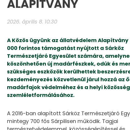
ALAPÍTVÁNY
2026. április 8. 10:30
A Közös ügyünk az állatvédelem Alapítvány 
000 forintos támogatást nyújtott a Sárköz
Természetjáró Egyesület számára, amelyne
köszönhetően új madárfészkek, odúk és me
szükséges eszközök kerülhettek beszerzésre
kezdeményezés közvetlenül járul hozzá az 
madárfajok védelméhez és a helyi közössé
szemléletformálásához.
A 2016-ban alapított Sárköz Természetjáró Egy
mintegy 700 fős Sárpilisen működik. Tagjai
természetvédelemmel, közösségépítéssel és