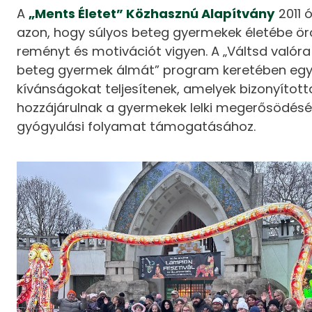
A
„Ments Életet” Közhasznú Alapítvány
2011 
azon, hogy súlyos beteg gyermekek életébe ö
reményt és motivációt vigyen. A „Váltsd valóra
beteg gyermek álmát” program keretében egy
kívánságokat teljesítenek, amelyek bizonyított
hozzájárulnak a gyermekek lelki megerősödésé
gyógyulási folyamat támogatásához.