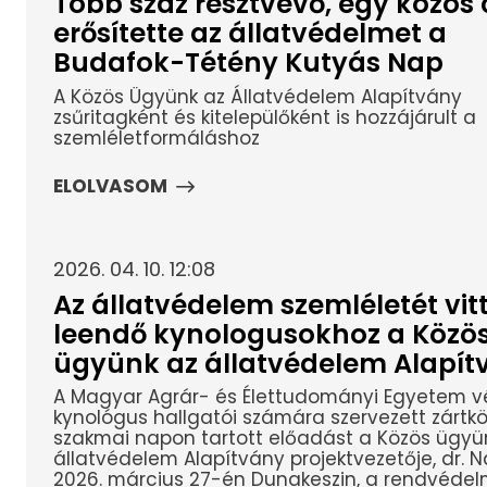
Több száz résztvevő, egy közös c
erősítette az állatvédelmet a
Budafok-Tétény Kutyás Nap
A Közös Ügyünk az Állatvédelem Alapítvány
zsűritagként és kitelepülőként is hozzájárult a
szemléletformáláshoz
ELOLVASOM
2026. 04. 10. 12:08
Az állatvédelem szemléletét vitt
leendő kynologusokhoz a Közö
ügyünk az állatvédelem Alapít
A Magyar Agrár- és Élettudományi Egyetem v
kynológus hallgatói számára szervezett zártkö
szakmai napon tartott előadást a Közös ügyü
állatvédelem Alapítvány projektvezetője, dr. N
2026. március 27-én Dunakeszin, a rendvédelm