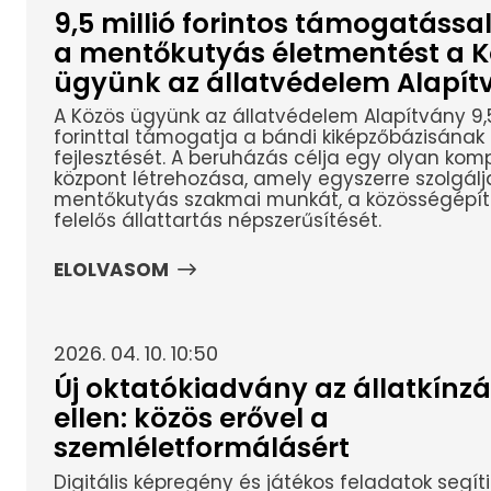
9,5 millió forintos támogatással
a mentőkutyás életmentést a K
ügyünk az állatvédelem Alapít
A Közös ügyünk az állatvédelem Alapítvány 9,5
forinttal támogatja a bándi kiképzőbázisának
fejlesztését. A beruházás célja egy olyan kom
központ létrehozása, amely egyszerre szolgálj
mentőkutyás szakmai munkát, a közösségépít
felelős állattartás népszerűsítését.
ELOLVASOM
2026. 04. 10. 10:50
Új oktatókiadvány az állatkínzá
ellen: közös erővel a
szemléletformálásért
Digitális képregény és játékos feladatok segíti