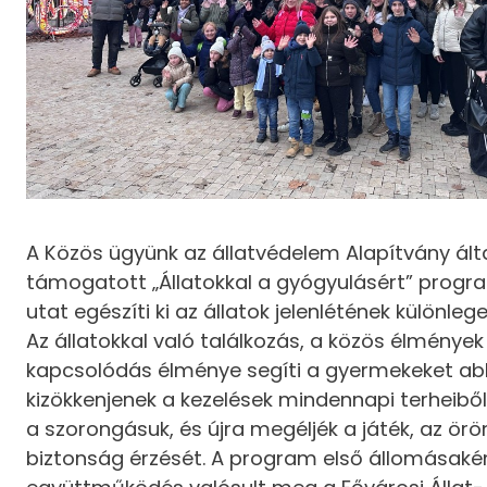
A Közös ügyünk az állatvédelem Alapítvány ált
támogatott „Állatokkal a gyógyulásért” progr
utat egészíti ki az állatok jelenlétének különlege
Az állatokkal való találkozás, a közös élmények
kapcsolódás élménye segíti a gyermekeket ab
kizökkenjenek a kezelések mindennapi terheiből
a szorongásuk, és újra megéljék a játék, az ör
biztonság érzését. A program első állomásaké