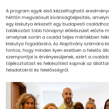
A program egyik első kézzelfogható eredmény
hétfőn megvalósult kívánságteljesítés, amelyn
egy kiskutya érkezett egy budapesti családhoz
találkozást több hónapnyi előkészület előzte 
amelynek során a család teljes mértékben felk
kiskutya fogadására. Az Alapítvány számára k
fontos, hogy minden ilyen esetben a felelős áll
szempontjai is érvényesüljenek, ezért a család
tájékoztatást és felkészítést kapnak az állatta
feladatokról és felelősségről.