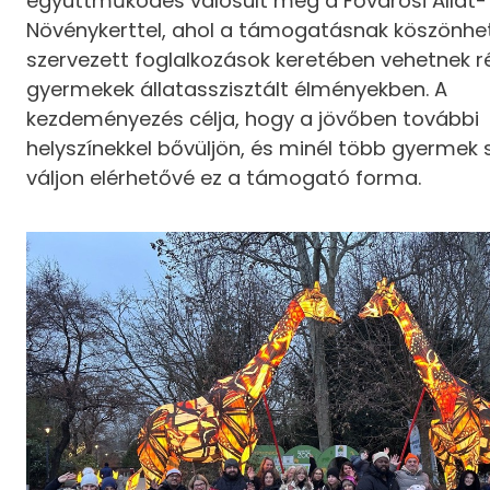
együttműködés valósult meg a Fővárosi Állat-
Növénykerttel, ahol a támogatásnak köszönhe
szervezett foglalkozások keretében vehetnek r
gyermekek állatasszisztált élményekben. A
kezdeményezés célja, hogy a jövőben további
helyszínekkel bővüljön, és minél több gyermek
váljon elérhetővé ez a támogató forma.