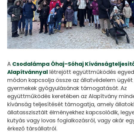
A
Csodalámpa Óhaj–Sóhaj Kívánságteljesít
Alapítvánnyal
létrejött együttműködés egyed
módon kapcsolja össze az állatvédelem ügyét
gyermekek gyógyulásának támogatását. Az
együttműködés keretében az Alapítvány mind
kívánság teljesítését támogatja, amely állato
állatasszisztált élményekhez kapcsolódik, legy
kutyás vagy lovas foglalkozásról, vagy akár e
érkező társállatról.