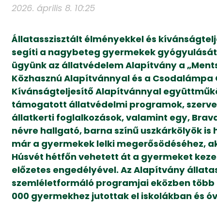
2026. április 8. 10:25
Állatasszisztált élményekkel és kívánságtelj
segíti a nagybeteg gyermekek gyógyulását
ügyünk az állatvédelem Alapítvány a „Ments
Közhasznú Alapítvánnyal és a Csodalámpa
Kívánságteljesítő Alapítvánnyal együttmű
támogatott állatvédelmi programok, szerve
állatkerti foglalkozások, valamint egy, Br
névre hallgató, barna színű uszkárkölyök is 
már a gyermekek lelki megerősödéséhez, ak
Húsvét hétfőn vehetett át a gyermeket keze
előzetes engedélyével. Az Alapítvány állatas
szemléletformáló programjai eközben több 
000 gyermekhez jutottak el iskolákban és 