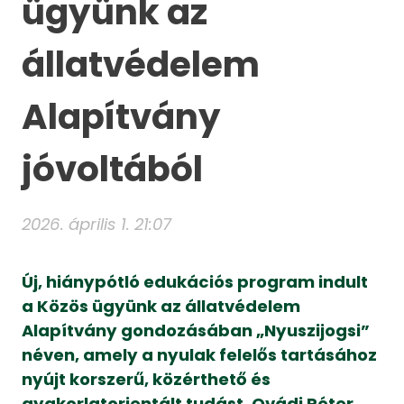
ügyünk az
állatvédelem
Alapítvány
jóvoltából
2026. április 1. 21:07
Új, hiánypótló edukációs program indult
a Közös ügyünk az állatvédelem
Alapítvány gondozásában „Nyuszijogsi”
néven, amely a nyulak felelős tartásához
nyújt korszerű, közérthető és
gyakorlatorientált tudást, Ovádi Péter