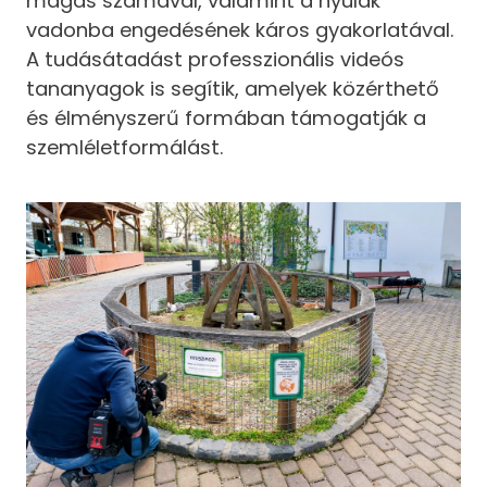
magas számával, valamint a nyulak
vadonba engedésének káros gyakorlatával.
A tudásátadást professzionális videós
tananyagok is segítik, amelyek közérthető
és élményszerű formában támogatják a
szemléletformálást.