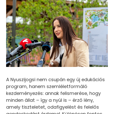
A Nyuszijogsi nem csupán egy új edukációs
program, hanem szemléletformáló
kezdeményezés: annak felismerése, hogy
minden állat – így a nyúl is – érző lény,
amely tiszteletet, odafigyelést és felelős
gondoskodást érdemel. Különösen fontos