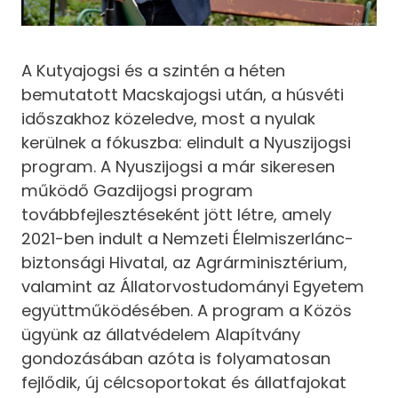
A Kutyajogsi és a szintén a héten
bemutatott Macskajogsi után, a húsvéti
időszakhoz közeledve, most a nyulak
kerülnek a fókuszba: elindult a Nyuszijogsi
program. A Nyuszijogsi a már sikeresen
működő Gazdijogsi program
továbbfejlesztéseként jött létre, amely
2021-ben indult a Nemzeti Élelmiszerlánc-
biztonsági Hivatal, az Agrárminisztérium,
valamint az Állatorvostudományi Egyetem
együttműködésében. A program a Közös
ügyünk az állatvédelem Alapítvány
gondozásában azóta is folyamatosan
fejlődik, új célcsoportokat és állatfajokat