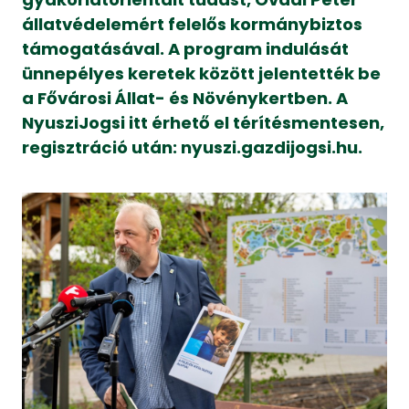
állatvédelemért felelős kormánybiztos
támogatásával. A program indulását
ünnepélyes keretek között jelentették be
a Fővárosi Állat- és Növénykertben. A
NyusziJogsi itt érhető el térítésmentesen,
regisztráció után: nyuszi.gazdijogsi.hu.