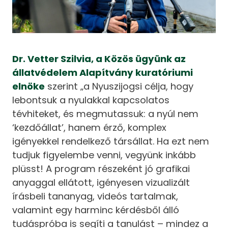
Dr. Vetter Szilvia, a Közös ügyünk az
állatvédelem Alapítvány kuratóriumi
elnöke
szerint „a Nyuszijogsi célja, hogy
lebontsuk a nyulakkal kapcsolatos
tévhiteket, és megmutassuk: a nyúl nem
‘kezdőállat’, hanem érző, komplex
igényekkel rendelkező társállat. Ha ezt nem
tudjuk figyelembe venni, vegyünk inkább
plüsst! A program részeként jó grafikai
anyaggal ellátott, igényesen vizualizált
írásbeli tananyag, videós tartalmak,
valamint egy harminc kérdésből álló
tudáspróba is segíti a tanulást – mindez a