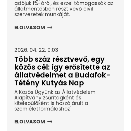
adójuk 1%-áról, és ezzel támogassák az
állatmentésben részt vevő civil
szervezetek munkáját.
ELOLVASOM
2026. 04. 22. 9:03
Több száz résztvevő, egy
közös cél: így erősítette az
állatvédelmet a Budafok-
Tétény Kutyás Nap
A Közös Ügyünk az Állatvédelem
Alapítvány zsűritagként és
kitelepülőként is hozzájárult a
szemléletformáláshoz
ELOLVASOM