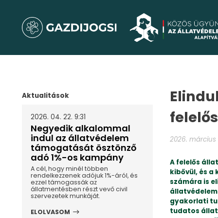
Elindu
Aktualitások
felelő
2026. 04. 22. 9:31
Negyedik alkalommal
indul az állatvédelem
2026. március 3
támogatását ösztönző
adó 1%-os kampány
A felelős áll
A cél, hogy minél többen
kibővül, és 
rendelkezzenek adójuk 1%-áról, és
számára is e
ezzel támogassák az
állatmentésben részt vevő civil
állatvédelem
szervezetek munkáját.
gyakorlati tu
tudatos álla
ELOLVASOM