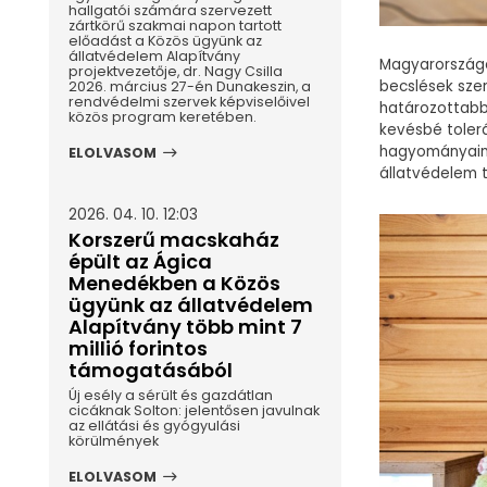
hallgatói számára szervezett
zártkörű szakmai napon tartott
előadást a Közös ügyünk az
állatvédelem Alapítvány
Magyarországo
projektvezetője, dr. Nagy Csilla
becslések sze
2026. március 27-én Dunakeszin, a
rendvédelmi szervek képviselőivel
határozottabba
közös program keretében.
kevésbé tolerá
hagyományaink
ELOLVASOM
állatvédelem 
2026. 04. 10. 12:03
Korszerű macskaház
épült az Ágica
Menedékben a Közös
ügyünk az állatvédelem
Alapítvány több mint 7
millió forintos
támogatásából
Új esély a sérült és gazdátlan
cicáknak Solton: jelentősen javulnak
az ellátási és gyógyulási
körülmények
ELOLVASOM