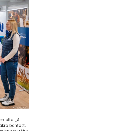
emelte: „A
ákra bontott,