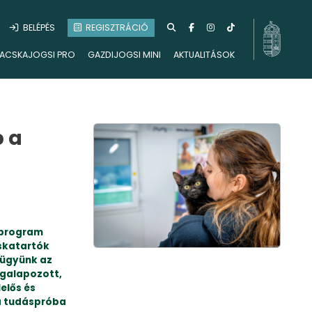
BELÉPÉS
REGISZTRÁCIÓ
ACSKAJOGSI PRO
GAZDIJOGSI MINI
AKTUALITÁSOK
p a
i program
cskatartók
 ügyünk az
egalapozott,
elős és
 a tudáspróba