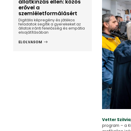
állatkínzás ellen: közös
erővel a
szemléletformálásért
Digitális képregény és játékos
feladatok segítik a gyerekeket az
állatok iránti felelősség és empátia
elsajátításában
ELOLVASOM
Vetter Szilvia
program – a K