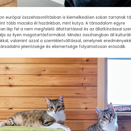
n európai összehasonlításban is kiemelkedően sokan tartanak tár
rint több macska él hazánkban, mint kutya. A társadalom egyre
n lép fel a nem megfelelő állattartással és az állatkínzással sz
lja az ilyen magatartásformákat. Mindez összhangban áll kulturális
kal, valamint azzal a szemléletváltással, amelynek eredményeké
társadalmi jelentősége és elismertsége folyamatosan erősödik.