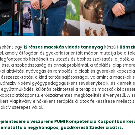
szeként egy
12 részes macskás videós tananyag
készült
Bánsz
el, amely átfogóan és gyakorlatorientált módon mutatja be a fel
egfontosabb kérdéseit az utazás és boxhoz szoktatás, a játék, a
ése, a szobatisztaság és annak problémái, a táplálási alapismeret
kai aktivitás, nyávogás és rombolás, a cicák és gyerekek kapcsolat
ó összeszoktatás, a kinti tartás sajátosságai, valamint a macskák 
Bánszky Noémi gyógypedagógusként tevékenykedik, és kiemelt s
ó együttműködés, különös tekintettel a terápiás macskák képzésé
kapcsolatközpontú, erőszakmentes megközelítés érvényesül. A T
kért Alapítvány elnökeként terápiás állatok felkészítése mellett
aktív szerepet vállal.
jelentésére a veszprémi PUMI Kompetencia Központban kerül
 bemutatta a négyhónapos, gazdikereső Szeder cicát is.