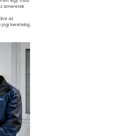
amint egy több
az ismeretek
zdve az
 jogi keretekig