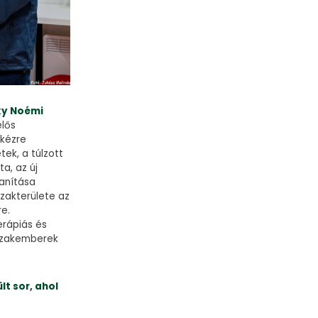
ky Noémi
elős
 kézre
ek, a túlzott
a, az új
tanítása
zakterülete az
re.
erápiás és
 szakemberek
t sor, ahol