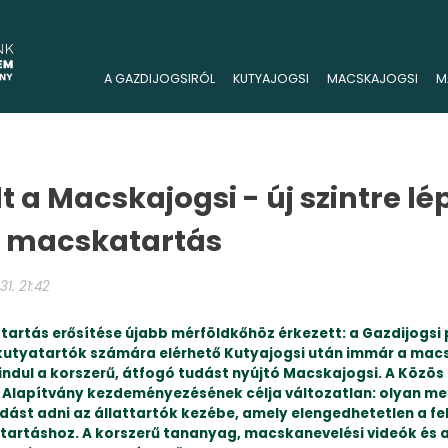
A GAZDIJOGSIRÓL
KUTYAJOGSI
MACSKAJOGSI
M
lt a Macskajogsi - új szintre lé
s macskatartás
1. 21:42
attartás erősítése újabb mérföldkőhöz érkezett: a Gazdijogs
a kutyatartók számára elérhető Kutyajogsi után immár a ma
lindul a korszerű, átfogó tudást nyújtó Macskajogsi. A Közös
 Alapítvány kezdeményezésének célja változatlan: olyan m
dást adni az állattartók kezébe, amely elengedhetetlen a fel
ttartáshoz. A korszerű tananyag, macskanevelési videók és