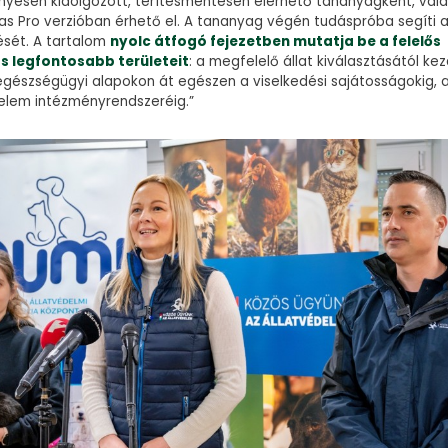
gényesen kidolgozott, térítésmentesen elérhető tananyagként, val
las Pro verzióban érhető el. A tananyag végén tudáspróba segíti 
ését. A tartalom
nyolc átfogó fejezetben mutatja be a felelős
 legfontosabb területeit
: a megfelelő állat kiválasztásától ke
gészségügyi alapokon át egészen a viselkedési sajátosságokig, a
delem intézményrendszeréig.”