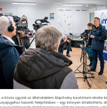
, a Közös ügyünk az állatvédelem Alapítvány kuratóriumi elnöke ki
utyajogsihoz hasonló felépítésben – egy könnyen áttekinthető, di