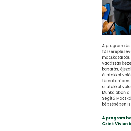
A program ré
főszereplésév
macskatartás l
vadászás kezel
kaparás, éjsza
állatokkal val
témakörében. 
állatokkal val
Munkájában a 
Segítő Macská
képzésében is 
A program be
Czink Vivien