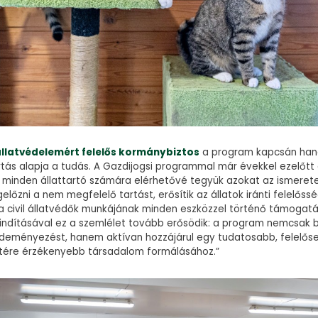
állatvédelemért felelős kormánybiztos
a program kapcsán hang
artás alapja a tudás. A Gazdijogsi programmal már évekkel ezelőtt 
gy minden állattartó számára elérhetővé tegyük azokat az ismeret
lőzni a nem megfelelő tartást, erősítik az állatok iránti felelőssé
 a civil állatvédők munkájának minden eszközzel történő támogat
lindításával ez a szemlélet tovább erősödik: a program nemcsak b
zdeményezést, hanem aktívan hozzájárul egy tudatosabb, felelős
létére érzékenyebb társadalom formálásához.”