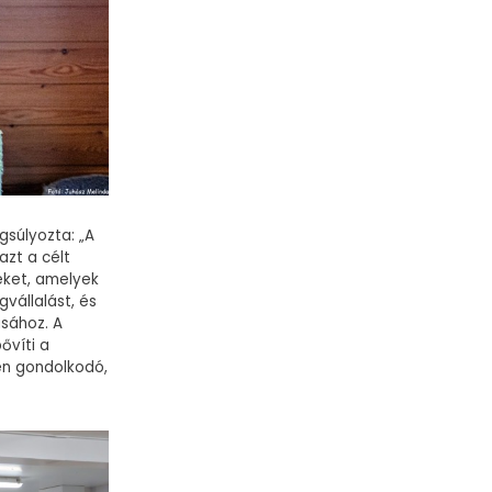
súlyozta: „A
azt a célt
eket, amelyek
gvállalást, és
ásához. A
ővíti a
en gondolkodó,