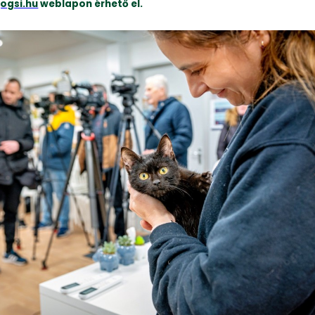
ogsi.hu
weblapon érhető el.