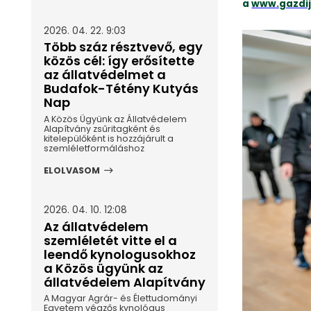
a
www.gazdij
2026. 04. 22. 9:03
Több száz résztvevő, egy
közös cél: így erősítette
az állatvédelmet a
Budafok-Tétény Kutyás
Nap
A Közös Ügyünk az Állatvédelem
Alapítvány zsűritagként és
kitelepülőként is hozzájárult a
szemléletformáláshoz
ELOLVASOM
2026. 04. 10. 12:08
Az állatvédelem
szemléletét vitte el a
leendő kynologusokhoz
a Közös ügyünk az
állatvédelem Alapítvány
A Magyar Agrár- és Élettudományi
Egyetem végzős kynológus