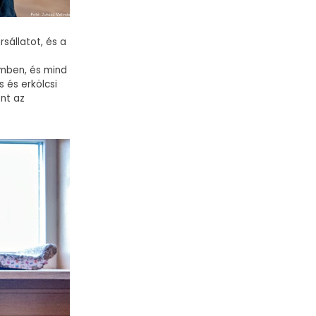
sállatot, és a
emben, és mind
 és erkölcsi
nt az