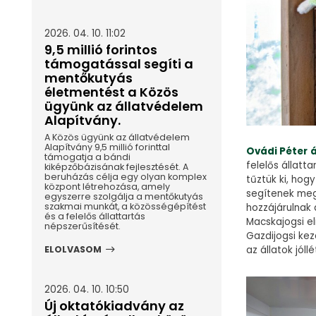
2026. 04. 10. 11:02
9,5 millió forintos
támogatással segíti a
mentőkutyás
életmentést a Közös
ügyünk az állatvédelem
Alapítvány.
A Közös ügyünk az állatvédelem
Alapítvány 9,5 millió forinttal
Ovádi Péter
támogatja a bándi
felelős állatt
kiképzőbázisának fejlesztését. A
beruházás célja egy olyan komplex
tűztük ki, ho
központ létrehozása, amely
segítenek mege
egyszerre szolgálja a mentőkutyás
szakmai munkát, a közösségépítést
hozzájárulnak
és a felelős állattartás
Macskajogsi e
népszerűsítését.
Gazdijogsi ke
ELOLVASOM
az állatok jól
2026. 04. 10. 10:50
Új oktatókiadvány az