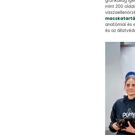
grafikailag i
mint 200 olda
visszaellenőrz
macskatartás
anatómiai és e
és az állatvé