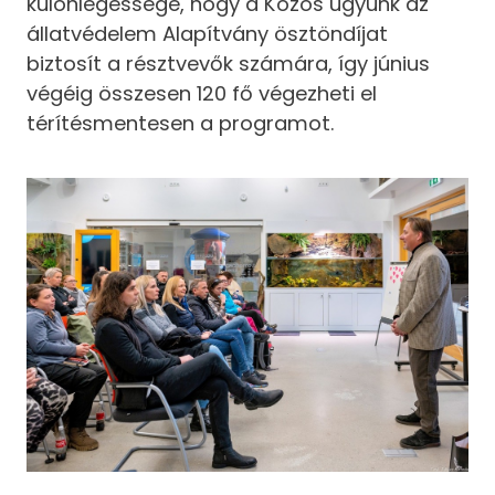
különlegessége, hogy a Közös ügyünk az
állatvédelem Alapítvány ösztöndíjat
biztosít a résztvevők számára, így június
végéig összesen 120 fő végezheti el
térítésmentesen a programot.