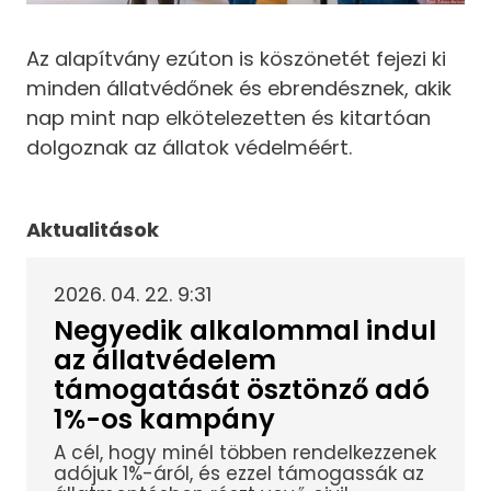
Az alapítvány ezúton is köszönetét fejezi ki
minden állatvédőnek és ebrendésznek, akik
nap mint nap elkötelezetten és kitartóan
dolgoznak az állatok védelméért.
Aktualitások
2026. 04. 22. 9:31
Negyedik alkalommal indul
az állatvédelem
támogatását ösztönző adó
1%-os kampány
A cél, hogy minél többen rendelkezzenek
adójuk 1%-áról, és ezzel támogassák az