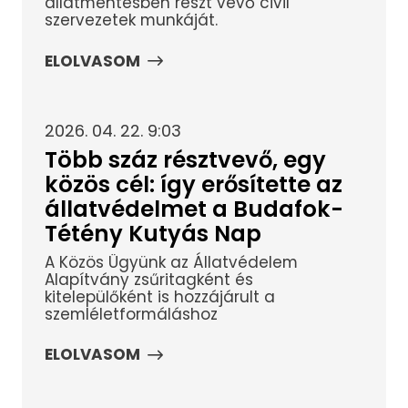
állatmentésben részt vevő civil
szervezetek munkáját.
ELOLVASOM
2026. 04. 22. 9:03
Több száz résztvevő, egy
közös cél: így erősítette az
állatvédelmet a Budafok-
Tétény Kutyás Nap
A Közös Ügyünk az Állatvédelem
Alapítvány zsűritagként és
kitelepülőként is hozzájárult a
szemléletformáláshoz
ELOLVASOM