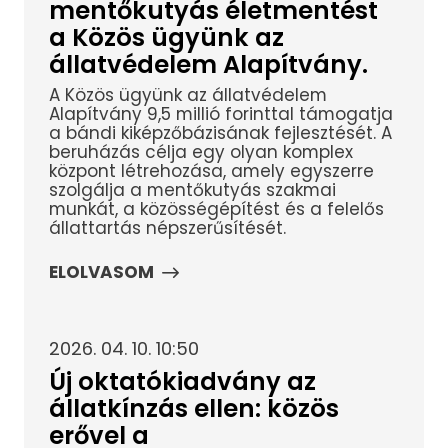
mentőkutyás életmentést
a Közös ügyünk az
állatvédelem Alapítvány.
A Közös ügyünk az állatvédelem
Alapítvány 9,5 millió forinttal támogatja
a bándi kiképzőbázisának fejlesztését. A
beruházás célja egy olyan komplex
központ létrehozása, amely egyszerre
szolgálja a mentőkutyás szakmai
munkát, a közösségépítést és a felelős
állattartás népszerűsítését.
ELOLVASOM
2026. 04. 10. 10:50
Új oktatókiadvány az
állatkínzás ellen: közös
erővel a