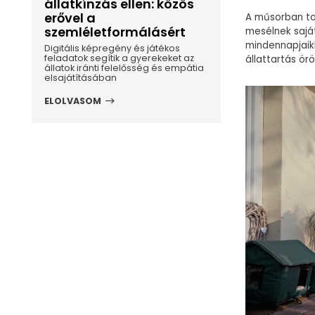
állatkínzás ellen: közös
erővel a
A műsorban to
szemléletformálásért
mesélnek saját
mindennapjaik
Digitális képregény és játékos
feladatok segítik a gyerekeket az
állattartás ör
állatok iránti felelősség és empátia
elsajátításában
ELOLVASOM