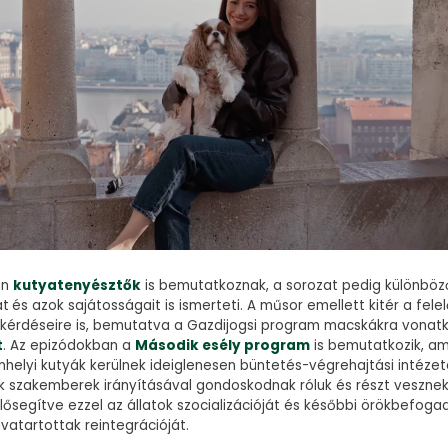
an
kutyatenyésztők
is bemutatkoznak, a sorozat pedig különböz
at
és azok sajátosságait is ismerteti. A műsor emellett kitér a fele
kérdéseire is, bemutatva a Gazdijogsi program macskákra vonat
t
. Az epizódokban a
Második esély program
is bemutatkozik, a
helyi kutyák kerülnek ideiglenesen büntetés-végrehajtási intézet
k szakemberek irányításával gondoskodnak róluk és részt vesznek
ősegítve ezzel az állatok szocializációját és későbbi örökbefoga
vatartottak reintegrációját.