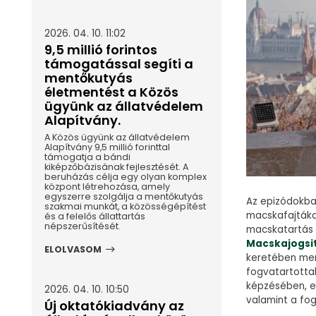
2026. 04. 10. 11:02
9,5 millió forintos
támogatással segíti a
mentőkutyás
életmentést a Közös
ügyünk az állatvédelem
Alapítvány.
A Közös ügyünk az állatvédelem
Alapítvány 9,5 millió forinttal
támogatja a bándi
kiképzőbázisának fejlesztését. A
beruházás célja egy olyan komplex
központ létrehozása, amely
egyszerre szolgálja a mentőkutyás
Az epizódokb
szakmai munkát, a közösségépítést
macskafajták
és a felelős állattartás
népszerűsítését.
macskatartás 
Macskajogsi
ELOLVASOM
keretében men
fogvatartotta
képzésében, el
2026. 04. 10. 10:50
valamint a fog
Új oktatókiadvány az