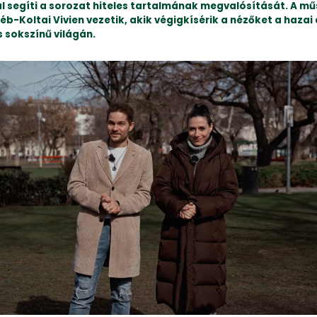
l segíti a sorozat hiteles tartalmának megvalósítását. A mű
b-Koltai Vivien vezetik, akik végigkísérik a nézőket a hazai
s sokszínű világán.