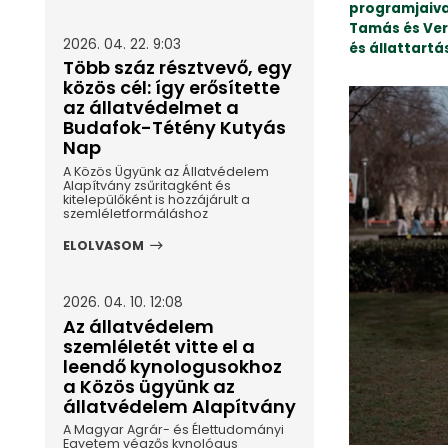
programjaiva
Tamás és Veré
2026. 04. 22. 9:03
és állattartá
Több száz résztvevő, egy
közös cél: így erősítette
az állatvédelmet a
Budafok-Tétény Kutyás
Nap
A Közös Ügyünk az Állatvédelem
Alapítvány zsűritagként és
kitelepülőként is hozzájárult a
szemléletformáláshoz
ELOLVASOM
2026. 04. 10. 12:08
Az állatvédelem
szemléletét vitte el a
leendő kynologusokhoz
a Közös ügyünk az
állatvédelem Alapítvány
A Magyar Agrár- és Élettudományi
Egyetem végzős kynológus