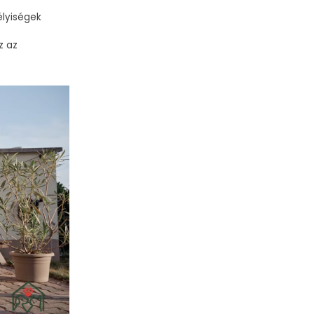
élyiségek
z az