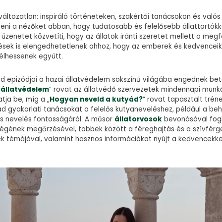
változatlan: inspiráló történeteken, szakértői tanácsokon és való
teni a nézőket abban, hogy tudatosabb és felelősebb állattartókk
 üzenetet közvetíti, hogy az állatok iránti szeretet mellett a megf
tések is elengedhetetlenek ahhoz, hogy az emberek és kedvencei
élhessenek együtt.
d epizódjai a hazai állatvédelem sokszínű világába engednek bete
 állatvédelem
” rovat az állatvédő szervezetek mindennapi munk
atja be, míg a „
Hogyan neveld a kutyád?
” rovat tapasztalt trén
ad gyakorlati tanácsokat a felelős kutyaneveléshez, például a be
s nevelés fontosságáról. A műsor
állatorvosok
bevonásával fogl
ségének megőrzésével, többek között a féreghajtás és a szívfér
 témájával, valamint hasznos információkat nyújt a kedvencekke