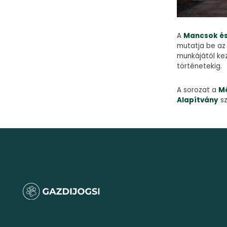
A
Mancsok é
mutatja be az
munkájától ke
történetekig.
A sorozat a
Mé
Alapítvány
sz