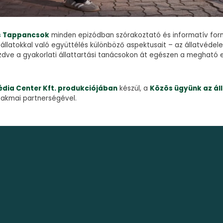
s Tappancsok
minden epizódban szórakoztató és informatív fo
 állatokkal való együttélés különböző aspektusait – az állatvéde
zdve a gyakorlati állattartási tanácsokon át egészen a megható 
dia Center Kft. produkciójában
készül, a
Közös ügyünk az ál
akmai partnerségével.