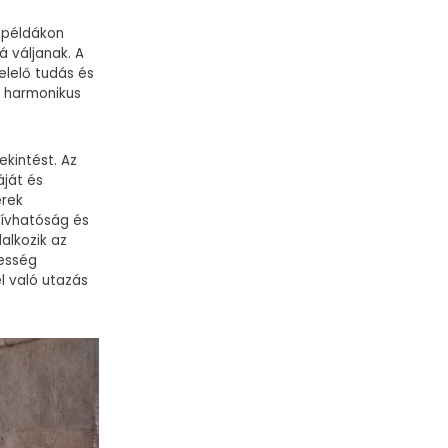
s példákon
á váljanak. A
elelő tudás és
k harmonikus
kintést. Az
áját és
erek
hívhatóság és
alkozik az
gesség
l való utazás