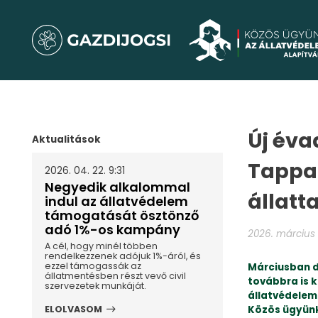
Új éva
Aktualitások
Tappan
2026. 04. 22. 9:31
Negyedik alkalommal
állatt
indul az állatvédelem
támogatását ösztönző
adó 1%-os kampány
2026. március 
A cél, hogy minél többen
rendelkezzenek adójuk 1%-áról, és
ezzel támogassák az
Márciusban 
állatmentésben részt vevő civil
továbbra is k
szervezetek munkáját.
állatvédelem
Közös ügyünk
ELOLVASOM