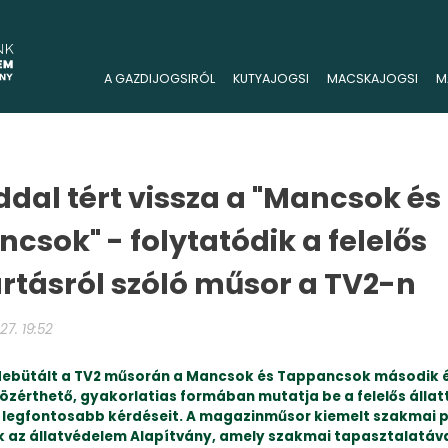
A GAZDIJOGSIRÓL
KUTYAJOGSI
MACSKAJOGSI
M
ddal tért vissza a "Mancsok és
csok" - folytatódik a felelős
artásról szóló műsor a TV2-n
27. 19:52
debütált a TV2 műsorán a Mancsok és Tappancsok második 
özérthető, gyakorlatias formában mutatja be a felelős állat
 legfontosabb kérdéseit. A magazinműsor kiemelt szakmai p
 az állatvédelem Alapítvány, amely szakmai tapasztalatáva