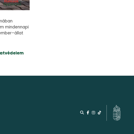
rmában
lem mindennapi
ember–állat
latvédelem