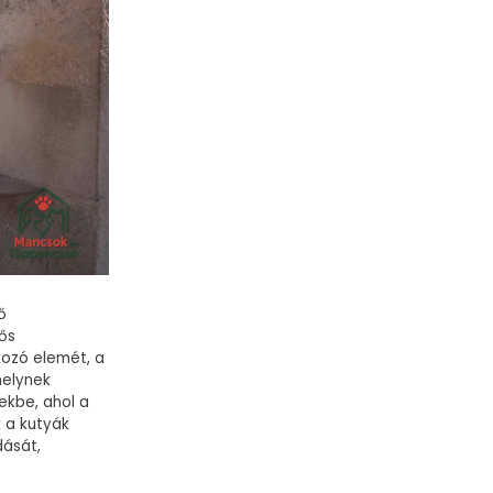
ő
lős
kozó elemét, a
melynek
ekbe, ahol a
 a kutyák
dását,