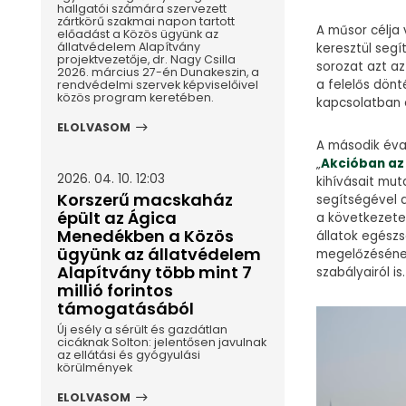
hallgatói számára szervezett
zártkörű szakmai napon tartott
A műsor célja 
előadást a Közös ügyünk az
állatvédelem Alapítvány
keresztül segí
projektvezetője, dr. Nagy Csilla
sorozat azt az
2026. március 27-én Dunakeszin, a
a felelős dön
rendvédelmi szervek képviselőivel
közös program keretében.
kapcsolatban 
ELOLVASOM
A második éva
„
Akcióban az
2026. 04. 10. 12:03
kihívásait mut
Korszerű macskaház
segítségével 
épült az Ágica
a következete
Menedékben a Közös
állatok egész
ügyünk az állatvédelem
megelőzésének
Alapítvány több mint 7
szabályairól is.
millió forintos
támogatásából
Új esély a sérült és gazdátlan
cicáknak Solton: jelentősen javulnak
az ellátási és gyógyulási
körülmények
ELOLVASOM