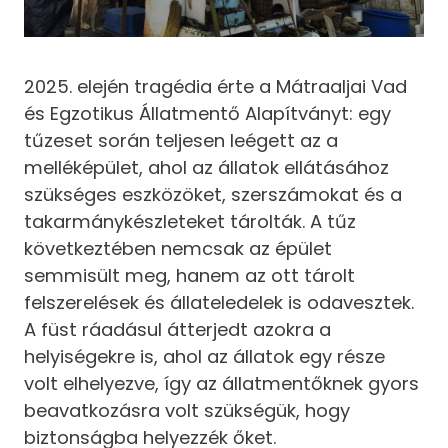
2025. elején tragédia érte a Mátraaljai Vad
és Egzotikus Állatmentő Alapítványt: egy
tűzeset során teljesen leégett az a
melléképület, ahol az állatok ellátásához
szükséges eszközöket, szerszámokat és a
takarmánykészleteket tárolták. A tűz
következtében nemcsak az épület
semmisült meg, hanem az ott tárolt
felszerelések és állateledelek is odavesztek.
A füst ráadásul átterjedt azokra a
helyiségekre is, ahol az állatok egy része
volt elhelyezve, így az állatmentőknek gyors
beavatkozásra volt szükségük, hogy
biztonságba helyezzék őket.