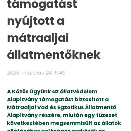
támogatást
nyújtott a
mátraaljai
állatmentőknek
2026. március 24. 11:46
A Közös ügyünk az állatvédele
m
Alapítvány támogatást biztosított a
Mátraaljai Vad és Egzotikus Állatmentő
Alapítvány részére, miután egy tűzeset
következtében megsemmisült az állatok
ellátásához szükséges eszközök és