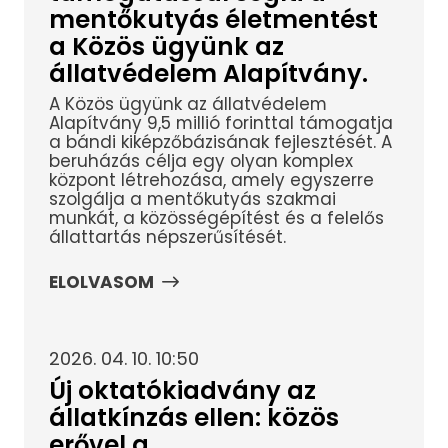
mentőkutyás életmentést
a Közös ügyünk az
állatvédelem Alapítvány.
A Közös ügyünk az állatvédelem
Alapítvány 9,5 millió forinttal támogatja
a bándi kiképzőbázisának fejlesztését. A
beruházás célja egy olyan komplex
központ létrehozása, amely egyszerre
szolgálja a mentőkutyás szakmai
munkát, a közösségépítést és a felelős
állattartás népszerűsítését.
ELOLVASOM
2026. 04. 10. 10:50
Új oktatókiadvány az
állatkínzás ellen: közös
erővel a