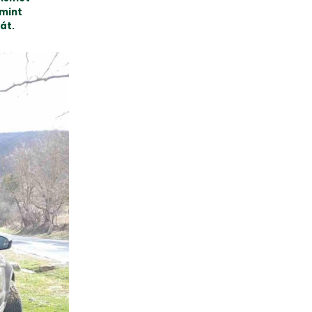
amint
át.