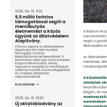
2026. 04. 10. 11:02
9,5 millió forintos
támogatással segíti a
mentőkutyás
életmentést a Közös
A Balaton ész
ügyünk az állatvédelem
szervezetként
Alapítvány.
segíti a gazdá
állatvédelmi b
A Közös ügyünk az állatvédelem
Alapítvány 9,5 millió forinttal
támogatja a bándi
kiképzőbázisának fejlesztését. A
Az állatvédelm
beruházás célja egy olyan komplex
mentések, áll
központ létrehozása, amely
mindennapokho
egyszerre szolgálja a mentőkutyás
szakmai munkát, a közösségépítést
és a felelős állattartás
népszerűsítését.
A közelmúltb
amelynek oka
ELOLVASOM
beavatkozásna
kiégett, és me
munkaeszköze
2026. 04. 10. 10:50
mentésében é
Új oktatókiadvány az
támogatásáva