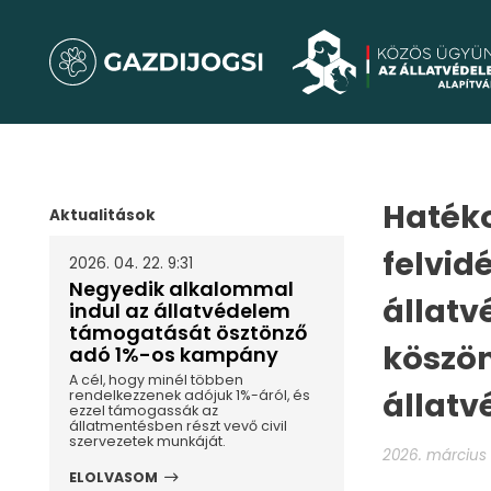
Haték
Aktualitások
felvid
2026. 04. 22. 9:31
Negyedik alkalommal
állat
indul az állatvédelem
támogatását ösztönző
köszön
adó 1%-os kampány
A cél, hogy minél többen
állatv
rendelkezzenek adójuk 1%-áról, és
ezzel támogassák az
állatmentésben részt vevő civil
szervezetek munkáját.
2026. március 1
ELOLVASOM