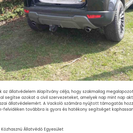
k az állatvédelem Alapítvány célja, hogy szakmailag megalapozo
l segítse azokat a civil szervezeteket, amelyek nap mint nap ak
azai állatvédelemért. A Vackoló számára nyújtott támogatás hozz
n-felvidéken továbbra is gyors és hatékony segítséget kaphassa
ó Közhasznú Állatvédő Egyesület