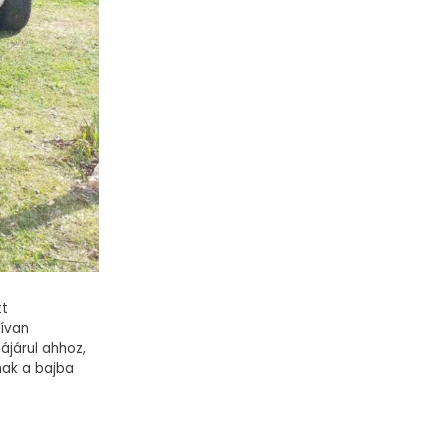
tt
tívan
ájárul ahhoz,
nak a bajba