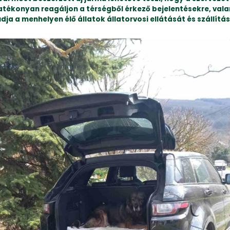
atékonyan reagáljon a térségből érkező bejelentésekre, val
udja a menhelyen élő állatok állatorvosi ellátását és szállítás