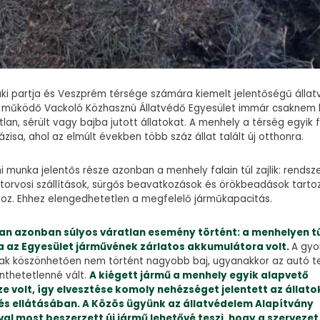
aki partja és Veszprém térsége számára kiemelt jelentőségű állat
 működő Vackoló Közhasznú Állatvédő Egyesület immár csaknem 
tlan, sérült vagy bajba jutott állatokat. A menhely a térség egyik 
ázisa, ahol az elmúlt években több száz állat talált új otthonra.
i munka jelentős része azonban a menhely falain túl zajlik: rendsz
atorvosi szállítások, sürgős beavatkozások és örökbeadások tarto
z. Ehhez elengedhetetlen a megfelelő járműkapacitás.
an azonban súlyos váratlan esemény történt: a menhelyen tűz
 az Egyesület járművének zárlatos akkumulátora volt.
A gyo
k köszönhetően nem történt nagyobb baj, ugyanakkor az autó te
nthetetlenné vált.
A kiégett jármű a menhely egyik alapvető
 volt, így elvesztése komoly nehézséget jelentett az állato
s ellátásában. A Közös ügyünk az állatvédelem Alapítvány
l most beszerzett új jármű lehetővé teszi, hogy a szervezet