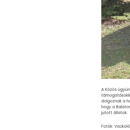
A Közös ügyün
támogatásokka
dolgoznak a h
hogy a Balato
jutott állatok.
Fotók: Vackol