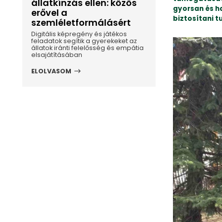
állatkínzás ellen: közös
gyorsan és h
erővel a
biztosítani t
szemléletformálásért
Digitális képregény és játékos
feladatok segítik a gyerekeket az
állatok iránti felelősség és empátia
elsajátításában
ELOLVASOM