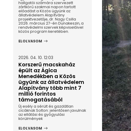
hallgatói számára szervezett
zártkörű szakmai napon tartott
előadást a Közös ügyünk az
állatvédelem Alapítvány
projektvezetője, dr. Nagy Csilla
2026. március 27-én Dunakeszin, a
rendvédelmi szervek képviselőivel
közös program keretében.
ELOLVASOM
2026. 04. 10. 12:03
Korszerű macskaház
épült az Ágica
Menedékben a Közös
ügyünk az állatvédelem
Alapítvány több mint 7
millió forintos
támogatásából
Új esély a sérült és gazdátlan
cicáknak Solton: jelentősen javulnak
az ellátási és gyógyulási
körülmények
ELOLVASOM