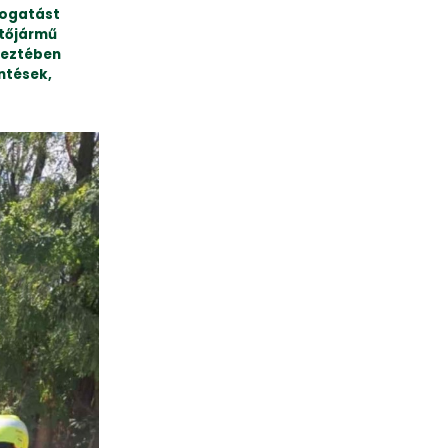
mogatást
ntőjármű
keztében
ntések,