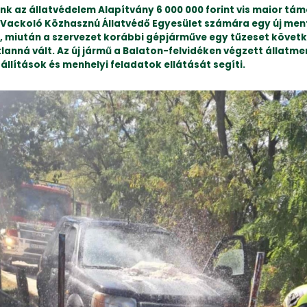
nk az állatvédelem Alapítvány 6 000 000 forint vis maior tá
a Vackoló Közhasznú Állatvédő Egyesület számára egy új me
, miután a szervezet korábbi gépjárműve egy tűzeset követ
anná vált. Az új jármű a Balaton-felvidéken végzett állatme
zállítások és menhelyi feladatok ellátását segíti.