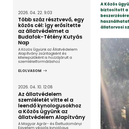
A Közös ügyü
biztosított 
2026. 04. 22. 9:03
beszerzésére
Több száz résztvevő, egy
használhatatl
közös cél: így erősítette
állatorvosi s
az állatvédelmet a
Budafok-Tétény Kutyás
Nap
A Közös Ügyünk az Állatvédelem
Alapítvány zsűritagként és
kitelepülőként is hozzájárult a
szemléletformáláshoz
ELOLVASOM
2026. 04. 10. 12:08
Az állatvédelem
szemléletét vitte el a
leendő kynologusokhoz
a Közös ügyünk az
állatvédelem Alapítvány
A Magyar Agrár- és Élettudományi
Egyetem végzős kynológus