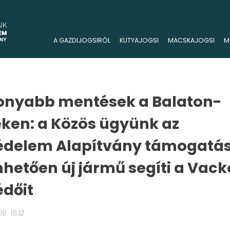
A GAZDIJOGSIRÓL
KUTYAJOGSI
MACSKAJOGSI
M
onyabb mentések a Balaton-
éken: a Közös ügyünk az
védelem Alapítvány támogatá
hetően új jármű segíti a Vack
édőit
6. 15:12