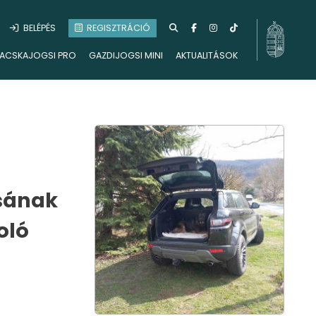
BELÉPÉS
REGISZTRÁCIÓ
ACSKAJOGSI PRO
GAZDIJOGSI MINI
AKTUALITÁSOK
sának
oló