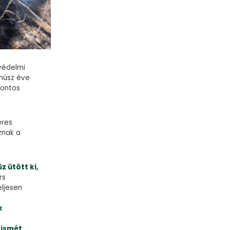
védelmi
húsz éve
fontos
eres
znak a
 ütött ki,
rs
ljesen
k
 ismét