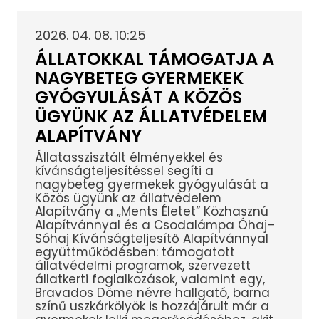
2026. 04. 08. 10:25
ÁLLATOKKAL TÁMOGATJA A
NAGYBETEG GYERMEKEK
GYÓGYULÁSÁT A KÖZÖS
ÜGYÜNK AZ ÁLLATVÉDELEM
ALAPÍTVÁNY
Állatasszisztált élményekkel és
kívánságteljesítéssel segíti a
nagybeteg gyermekek gyógyulását a
Közös ügyünk az állatvédelem
Alapítvány a „Ments Életet” Közhasznú
Alapítvánnyal és a Csodalámpa Óhaj–
Sóhaj Kívánságteljesítő Alapítvánnyal
együttműködésben: támogatott
állatvédelmi programok, szervezett
állatkerti foglalkozások, valamint egy,
Bravados Döme névre hallgató, barna
színű uszkárkölyök is hozzájárult már a