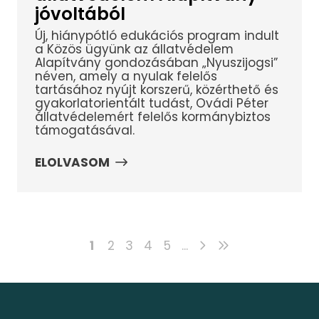
jóvoltából
Új, hiánypótló edukációs program indult
a Közös ügyünk az állatvédelem
Alapítvány gondozásában „Nyuszijogsi”
néven, amely a nyulak felelős
tartásához nyújt korszerű, közérthető és
gyakorlatorientált tudást, Ovádi Péter
állatvédelemért felelős kormánybiztos
támogatásával.
ELOLVASOM
1
2
3
4
5
...