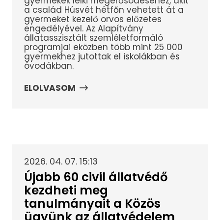
gyermekek lelki megerősödéséhez, akit
a család Húsvét hétfőn vehetett át a
gyermeket kezelő orvos előzetes
engedélyével. Az Alapítvány
állatasszisztált szemléletformáló
programjai eközben több mint 25 000
gyermekhez jutottak el iskolákban és
óvodákban.
ELOLVASOM
2026. 04. 07. 15:13
Újabb 60 civil állatvédő
kezdheti meg
tanulmányait a Közös
ügyünk az állatvédelem