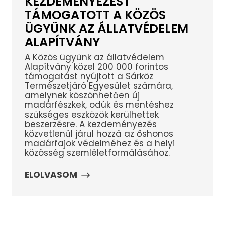
KEZDEMÉNYEZÉST
TÁMOGATOTT A KÖZÖS
ÜGYÜNK AZ ÁLLATVÉDELEM
ALAPÍTVÁNY
A Közös ügyünk az állatvédelem
Alapítvány közel 200 000 forintos
támogatást nyújtott a Sárköz
Természetjáró Egyesület számára,
amelynek köszönhetően új
madárfészkek, odúk és mentéshez
szükséges eszközök kerülhettek
beszerzésre. A kezdeményezés
közvetlenül járul hozzá az őshonos
madárfajok védelméhez és a helyi
közösség szemléletformálásához.
ELOLVASOM