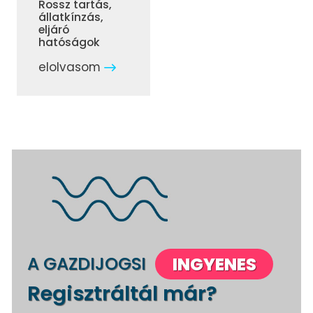
Rossz tartás,
állatkínzás,
eljáró
hatóságok
elolvasom
A GAZDIJOGSI
INGYENES
Regisztráltál már?