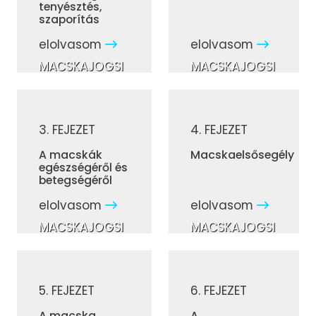
tenyésztés,
szaporítás
elolvasom
elolvasom
MACSKAJOGSI
MACSKAJOGSI
3. FEJEZET
4. FEJEZET
A macskák
Macskaelsősegély
egészségéről és
betegségéről
elolvasom
elolvasom
MACSKAJOGSI
MACSKAJOGSI
5. FEJEZET
6. FEJEZET
A macska
A