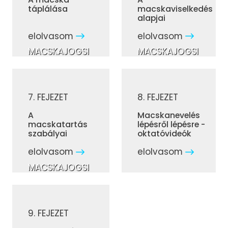
táplálása
macskaviselkedés
alapjai
elolvasom
elolvasom
MACSKAJOGSI
MACSKAJOGSI
7. FEJEZET
8. FEJEZET
A
Macskanevelés
macskatartás
lépésről lépésre -
szabályai
oktatóvideók
elolvasom
elolvasom
MACSKAJOGSI
9. FEJEZET