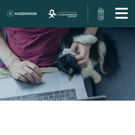
MACSKA
JOGSI
Egy cica társasága csodálatos élmény, de felelős