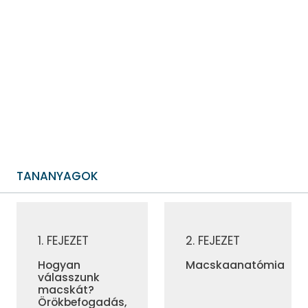
gondoskodást kíván. A Macskajogsi tananyag segít abban,
hogy magabiztosan eligazodj a tudatos macskatartás
rejtelmeiben. Nyolc fejezeten és egy videógyűjteményen
keresztül ismerheted meg, mire van szüksége egy boldog és
kiegyensúlyozott cicának, a végén pedig ellenőrizheted
tudásod.
Csatlakozz te is a gondoskodó gazdik közösségéhez!
TANANYAGOK
MACSKAJOGSI
MACSKAJOGSI
1. FEJEZET
2. FEJEZET
Hogyan
Macskaanatómia
válasszunk
macskát?
Örökbefogadás,